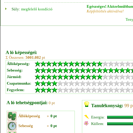
Egészséges! A közelmúltban 
Súly:
megfelelő kondíció
Képfeltöltés aktiválva!
Teny
A ló képességei:
Σ Összesen:
5001.082
pt
Állóképesség:
Sebesség:
Jármód:
Csapatmunka:
Fegyelem:
A ló tehetségpontjai:
0 pt
Tanulékonyság:
99 p
Állóképesség
»
0 pt
Energia:
Küllem:
Sebesség
»
0 pt