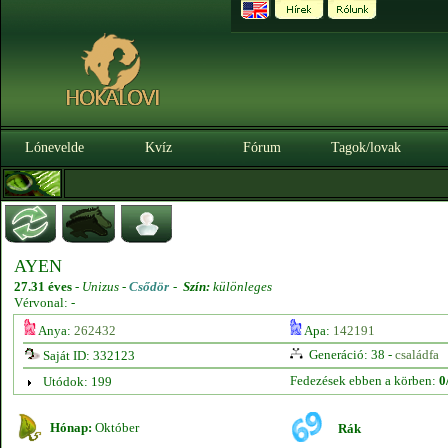
Lónevelde
Kvíz
Fórum
Tagok/lovak
AYEN
27.31 éves
-
Unizus -
Csődör
-
Szín:
különleges
Vérvonal: -
Anya:
262432
Apa:
142191
Generáció: 38 -
családfa
Saját ID: 332123
Fedezések ebben a körben:
0
Utódok: 199
Hónap:
Október
Rák