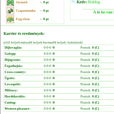
Kedv:
Boldog
Jármód
»
0 pt
Csapatmunka
»
0 pt
A ló be van 
Fegyelem
»
0 pt
Karrier és eredmények:
(első helyek-második helyek-harmadik helyek /indulások)
Díjlovaglás:
0-0-0 /
0
Pontok:
0 (C)
Galopp:
0-0-0 /
0
Pontok:
0 (C)
Díjugratás:
0-0-0 /
0
Pontok:
0 (C)
Fogathajtás:
0-0-0 /
0
Pontok:
0 (C)
Cross-country:
0-0-0 /
0
Pontok:
0 (C)
Ügetés:
0-0-0 /
0
Pontok:
0 (C)
Lovaspóló:
0-0-0 /
0
Pontok:
0 (C)
Military:
0-0-0 /
0
Pontok:
0 (C)
Hordókerülés:
0-0-0 /
0
Pontok:
0 (C)
Cutting:
0-0-0 /
0
Pontok:
0 (C)
Western pleasure:
0-0-0 /
0
Pontok:
0 (C)