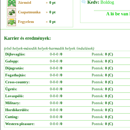
Kedv:
Boldog
Jármód
»
0 pt
Csapatmunka
»
0 pt
A ló be van 
Fegyelem
»
0 pt
Karrier és eredmények:
(első helyek-második helyek-harmadik helyek /indulások)
Díjlovaglás:
0-0-0 /
0
Pontok:
0 (C)
Galopp:
0-0-0 /
0
Pontok:
0 (C)
Díjugratás:
0-0-0 /
0
Pontok:
0 (C)
Fogathajtás:
0-0-0 /
0
Pontok:
0 (C)
Cross-country:
0-0-0 /
0
Pontok:
0 (C)
Ügetés:
0-0-0 /
0
Pontok:
0 (C)
Lovaspóló:
0-0-0 /
0
Pontok:
0 (C)
Military:
0-0-0 /
0
Pontok:
0 (C)
Hordókerülés:
0-0-0 /
0
Pontok:
0 (C)
Cutting:
0-0-0 /
0
Pontok:
0 (C)
Western pleasure:
0-0-0 /
0
Pontok:
0 (C)