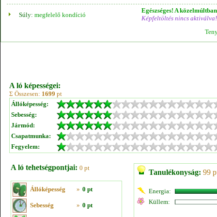
Egészséges! A közelmúltban 
Súly:
megfelelő kondíció
Képfeltöltés nincs aktiválva!
Teny
A ló képességei:
Σ Összesen:
1699
pt
Állóképesség:
Sebesség:
Jármód:
Csapatmunka:
Fegyelem:
A ló tehetségpontjai:
0 pt
Tanulékonyság:
99 p
Állóképesség
»
0 pt
Energia:
Küllem:
Sebesség
»
0 pt