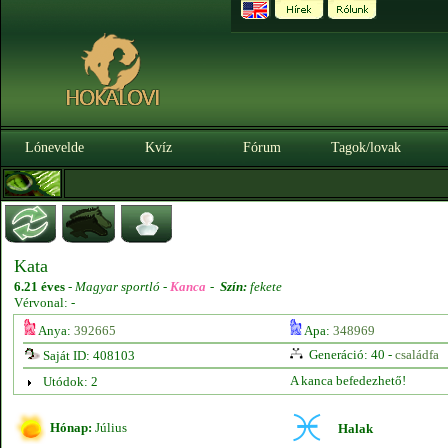
Lónevelde
Kvíz
Fórum
Tagok/lovak
Kata
6.21 éves
-
Magyar sportló -
Kanca
-
Szín:
fekete
Vérvonal: -
Anya:
392665
Apa:
348969
Generáció: 40 -
családfa
Saját ID: 408103
A kanca befedezhető!
Utódok: 2
Hónap:
Július
Halak