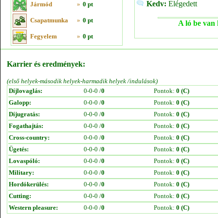
Kedv:
Elégedett
Jármód
»
0 pt
Csapatmunka
»
0 pt
A ló be van 
Fegyelem
»
0 pt
Karrier és eredmények:
(első helyek-második helyek-harmadik helyek /indulások)
Díjlovaglás:
0-0-0 /
0
Pontok:
0 (C)
Galopp:
0-0-0 /
0
Pontok:
0 (C)
Díjugratás:
0-0-0 /
0
Pontok:
0 (C)
Fogathajtás:
0-0-0 /
0
Pontok:
0 (C)
Cross-country:
0-0-0 /
0
Pontok:
0 (C)
Ügetés:
0-0-0 /
0
Pontok:
0 (C)
Lovaspóló:
0-0-0 /
0
Pontok:
0 (C)
Military:
0-0-0 /
0
Pontok:
0 (C)
Hordókerülés:
0-0-0 /
0
Pontok:
0 (C)
Cutting:
0-0-0 /
0
Pontok:
0 (C)
Western pleasure:
0-0-0 /
0
Pontok:
0 (C)