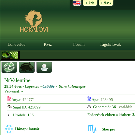
Lónevelde
Kvíz
Fórum
Tagok/lovak
NrValentine
29.54 éves
-
Lupercia -
Csődör
-
Szín:
különleges
Vérvonal: -
Anya:
424771
Apa:
423495
Generáció: 36 -
családfa
Saját ID: 425099
Fedezések ebben a körben:
3
Utódok: 136
Hónap:
Január
Skorpió