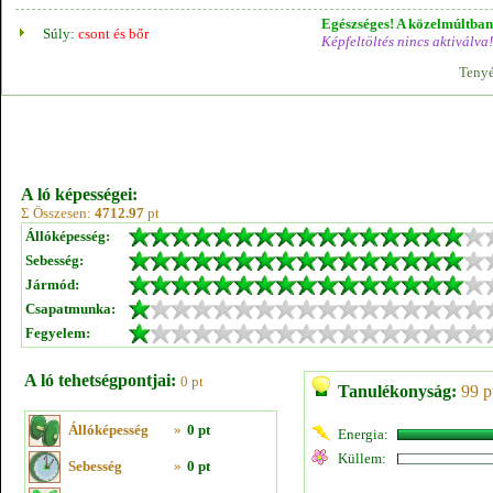
Egészséges! A közelmúltban 
Súly:
csont és bőr
Képfeltöltés nincs aktiválva!
Tenyé
A ló képességei:
Σ Összesen:
4712.97
pt
Állóképesség:
Sebesség:
Jármód:
Csapatmunka:
Fegyelem:
A ló tehetségpontjai:
0 pt
Tanulékonyság:
99 p
Állóképesség
»
0 pt
Energia:
Küllem:
Sebesség
»
0 pt