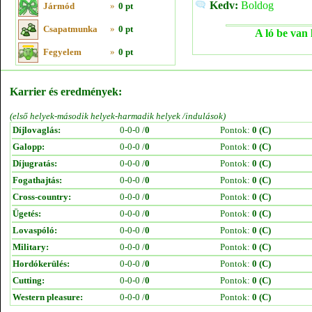
Kedv:
Boldog
Jármód
»
0 pt
Csapatmunka
»
0 pt
A ló be van 
Fegyelem
»
0 pt
Karrier és eredmények:
(első helyek-második helyek-harmadik helyek /indulások)
Díjlovaglás:
0-0-0 /
0
Pontok:
0 (C)
Galopp:
0-0-0 /
0
Pontok:
0 (C)
Díjugratás:
0-0-0 /
0
Pontok:
0 (C)
Fogathajtás:
0-0-0 /
0
Pontok:
0 (C)
Cross-country:
0-0-0 /
0
Pontok:
0 (C)
Ügetés:
0-0-0 /
0
Pontok:
0 (C)
Lovaspóló:
0-0-0 /
0
Pontok:
0 (C)
Military:
0-0-0 /
0
Pontok:
0 (C)
Hordókerülés:
0-0-0 /
0
Pontok:
0 (C)
Cutting:
0-0-0 /
0
Pontok:
0 (C)
Western pleasure:
0-0-0 /
0
Pontok:
0 (C)