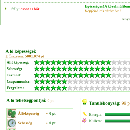
Egészséges! A közelmúltban 
Súly:
csont és bőr
Képfeltöltés aktiválva!
Tenyé
A ló képességei:
Σ Összesen:
5001.074
pt
Állóképesség:
Sebesség:
Jármód:
Csapatmunka:
Fegyelem:
A ló tehetségpontjai:
0 pt
Tanulékonyság:
99 p
Állóképesség
»
0 pt
Energia:
Küllem:
Sebesség
»
0 pt