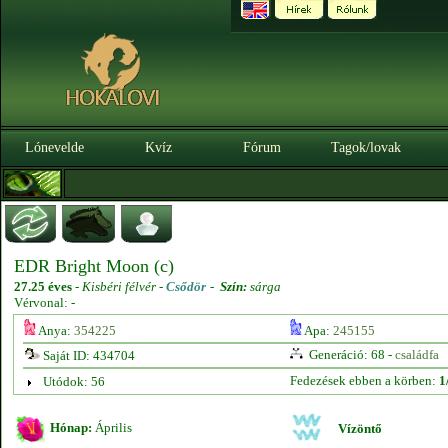
Lónevelde
Kvíz
Fórum
Tagok/lovak
EDR Bright Moon (c)
27.25 éves
-
Kisbéri félvér -
Csődör
-
Szín:
sárga
Vérvonal: -
Anya:
354225
Apa:
245155
Generáció: 68 -
családfa
Saját ID: 434704
Fedezések ebben a körben:
1
Utódok: 56
Hónap:
Április
Vízöntő