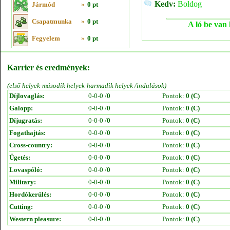
Kedv:
Boldog
Jármód
»
0 pt
Csapatmunka
»
0 pt
A ló be van 
Fegyelem
»
0 pt
Karrier és eredmények:
(első helyek-második helyek-harmadik helyek /indulások)
Díjlovaglás:
0-0-0 /
0
Pontok:
0 (C)
Galopp:
0-0-0 /
0
Pontok:
0 (C)
Díjugratás:
0-0-0 /
0
Pontok:
0 (C)
Fogathajtás:
0-0-0 /
0
Pontok:
0 (C)
Cross-country:
0-0-0 /
0
Pontok:
0 (C)
Ügetés:
0-0-0 /
0
Pontok:
0 (C)
Lovaspóló:
0-0-0 /
0
Pontok:
0 (C)
Military:
0-0-0 /
0
Pontok:
0 (C)
Hordókerülés:
0-0-0 /
0
Pontok:
0 (C)
Cutting:
0-0-0 /
0
Pontok:
0 (C)
Western pleasure:
0-0-0 /
0
Pontok:
0 (C)