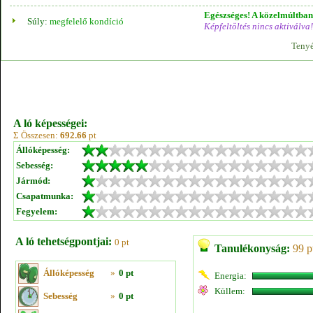
Egészséges! A közelmúltban 
Súly:
megfelelő kondíció
Képfeltöltés nincs aktiválva!
Tenyé
A ló képességei:
Σ Összesen:
692.66
pt
Állóképesség:
Sebesség:
Jármód:
Csapatmunka:
Fegyelem:
A ló tehetségpontjai:
0 pt
Tanulékonyság:
99 p
Állóképesség
»
0 pt
Energia:
Küllem:
Sebesség
»
0 pt