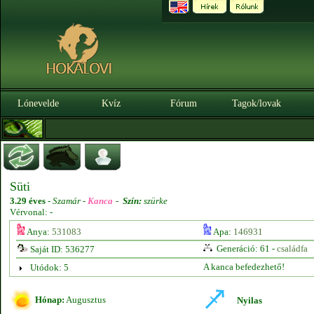
Lónevelde
Kvíz
Fórum
Tagok/lovak
Süti
3.29 éves
-
Szamár -
Kanca
-
Szín:
szürke
Vérvonal: -
Anya:
531083
Apa:
146931
Generáció: 61 -
családfa
Saját ID: 536277
A kanca befedezhető!
Utódok: 5
Hónap:
Augusztus
Nyilas