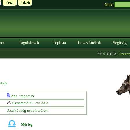
Nick:
um
Tagok/lovak
Toplista
Lovas Játékok
Segítség
|
3.0.0. BÉTA
Szerezz kr
ekete
Apa: import ló
Generáció: 0 -
családfa
A csikó még nem ivarérett!
Mérleg