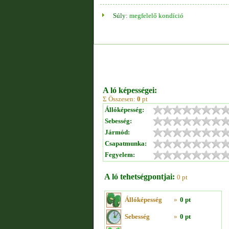
Súly:
megfelelő kondíció
A ló képességei:
Σ Összesen:
0
pt
Állóképesség:
Sebesség:
Jármód:
Csapatmunka:
Fegyelem:
A ló tehetségpontjai:
0 pt
Állóképesség
»
0 pt
Sebesség
»
0 pt