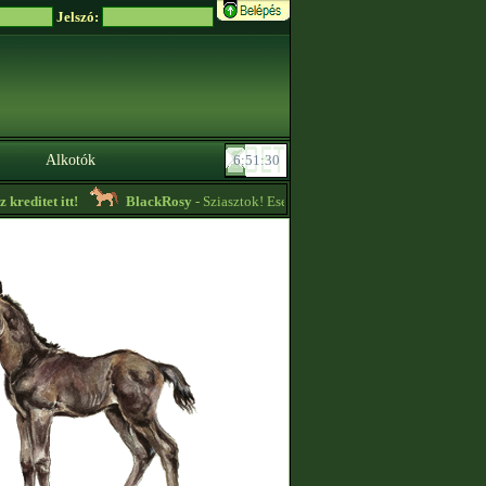
Jelszó:
Alkotók
editet itt!
BlackRosy
- Sziasztok! Esetleg valaki az ékköves edzésről tud 