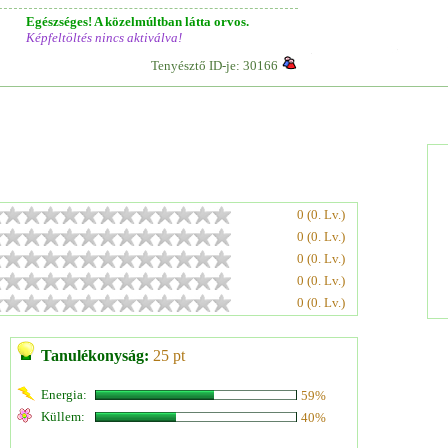
Egészséges! A közelmúltban látta orvos.
Képfeltöltés nincs aktiválva!
Tenyésztő ID-je: 30166
0 (0. Lv.)
0 (0. Lv.)
0 (0. Lv.)
0 (0. Lv.)
0 (0. Lv.)
Tanulékonyság:
25 pt
Energia:
59%
Küllem:
40%