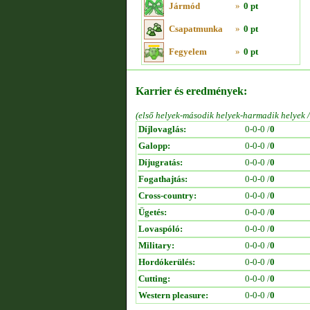
Jármód
»
0 pt
Csapatmunka
»
0 pt
Fegyelem
»
0 pt
Karrier és eredmények:
(első helyek-második helyek-harmadik helyek 
Díjlovaglás:
0-0-0 /
0
Galopp:
0-0-0 /
0
Díjugratás:
0-0-0 /
0
Fogathajtás:
0-0-0 /
0
Cross-country:
0-0-0 /
0
Ügetés:
0-0-0 /
0
Lovaspóló:
0-0-0 /
0
Military:
0-0-0 /
0
Hordókerülés:
0-0-0 /
0
Cutting:
0-0-0 /
0
Western pleasure:
0-0-0 /
0