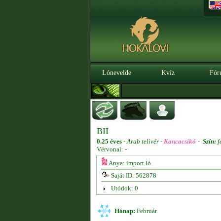
Lónevelde
Kvíz
Fór
BII
0.25 éves
-
Arab telivér -
Kancacsikó
-
Szín:
f
Vérvonal: -
Anya: import ló
Saját ID: 562878
Utódok: 0
Hónap:
Február