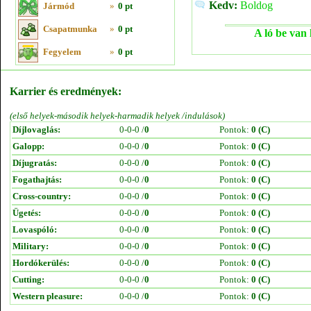
Kedv:
Boldog
Jármód
»
0 pt
Csapatmunka
»
0 pt
A ló be van 
Fegyelem
»
0 pt
Karrier és eredmények:
(első helyek-második helyek-harmadik helyek /indulások)
Díjlovaglás:
0-0-0 /
0
Pontok:
0 (C)
Galopp:
0-0-0 /
0
Pontok:
0 (C)
Díjugratás:
0-0-0 /
0
Pontok:
0 (C)
Fogathajtás:
0-0-0 /
0
Pontok:
0 (C)
Cross-country:
0-0-0 /
0
Pontok:
0 (C)
Ügetés:
0-0-0 /
0
Pontok:
0 (C)
Lovaspóló:
0-0-0 /
0
Pontok:
0 (C)
Military:
0-0-0 /
0
Pontok:
0 (C)
Hordókerülés:
0-0-0 /
0
Pontok:
0 (C)
Cutting:
0-0-0 /
0
Pontok:
0 (C)
Western pleasure:
0-0-0 /
0
Pontok:
0 (C)