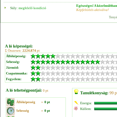
Egészséges! A közelmúltban 
Súly:
megfelelő kondíció
Képfeltöltés aktiválva!
Tenyé
A ló képességei:
Σ Összesen:
2224.874
pt
Állóképesség:
Sebesség:
Jármód:
Csapatmunka:
Fegyelem:
A ló tehetségpontjai:
0 pt
Tanulékonyság:
99 p
Állóképesség
»
0 pt
Energia:
Küllem:
Sebesség
»
0 pt