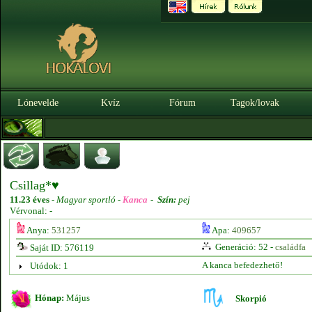
Lónevelde
Kvíz
Fórum
Tagok/lovak
Csillag*♥
11.23 éves
-
Magyar sportló -
Kanca
-
Szín:
pej
Vérvonal: -
Anya:
531257
Apa:
409657
Generáció: 52 -
családfa
Saját ID: 576119
A kanca befedezhető!
Utódok: 1
Hónap:
Május
Skorpió