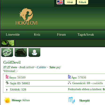
Lónevelde
Kvíz
Fórum
Tagok/lovak
GrófDevil
27.27 éves
-
Arab telivér -
Csődör
-
Szín:
pej
Vérvonal: -
Anya:
56589
Apa:
57836
Generáció: 69 -
családfa
Saját ID: 58002
Fedezések ebben a körben:
0
Utódok: 126
Hónap:
Július
Skorpió