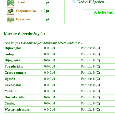
Kedv:
Elégedett
Jármód
»
0 pt
Csapatmunka
»
0 pt
A ló be van 
Fegyelem
»
0 pt
Karrier és eredmények:
(első helyek-második helyek-harmadik helyek /indulások)
Díjlovaglás:
0-0-0 /
0
Pontok:
0 (C)
Galopp:
0-0-0 /
0
Pontok:
0 (C)
Díjugratás:
0-0-0 /
0
Pontok:
0 (C)
Fogathajtás:
0-0-0 /
0
Pontok:
0 (C)
Cross-country:
0-0-0 /
0
Pontok:
0 (C)
Ügetés:
0-0-0 /
0
Pontok:
0 (C)
Lovaspóló:
0-0-0 /
0
Pontok:
0 (C)
Military:
0-0-0 /
0
Pontok:
0 (C)
Hordókerülés:
0-0-0 /
0
Pontok:
0 (C)
Cutting:
0-0-0 /
0
Pontok:
0 (C)
Western pleasure:
0-0-0 /
0
Pontok:
0 (C)