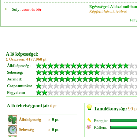
Egészséges! A közelmúltban 
Súly:
csont és bőr
Képfeltöltés aktiválva!
Teny
A ló képességei:
Σ Összesen:
4177.068
pt
Állóképesség:
Sebesség:
Jármód:
Csapatmunka:
Fegyelem:
A ló tehetségpontjai:
0 pt
Tanulékonyság:
99 p
Állóképesség
»
0 pt
Energia:
Küllem:
Sebesség
»
0 pt