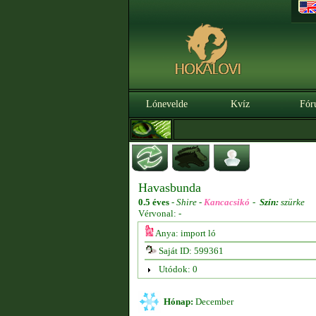
Lónevelde
Kvíz
Fór
Havasbunda
0.5 éves
-
Shire -
Kancacsikó
-
Szín:
szürke
Vérvonal: -
Anya: import ló
Saját ID: 599361
Utódok: 0
Hónap:
December