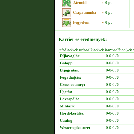
Jármód
»
0 pt
Csapatmunka
»
0 pt
Fegyelem
»
0 pt
Karrier és eredmények:
(első helyek-második helyek-harmadik helyek 
Díjlovaglás:
0-0-0 /
0
Galopp:
0-0-0 /
0
Díjugratás:
0-0-0 /
0
Fogathajtás:
0-0-0 /
0
Cross-country:
0-0-0 /
0
Ügetés:
0-0-0 /
0
Lovaspóló:
0-0-0 /
0
Military:
0-0-0 /
0
Hordókerülés:
0-0-0 /
0
Cutting:
0-0-0 /
0
Western pleasure:
0-0-0 /
0