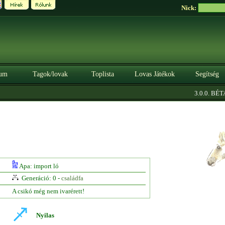
Nick:
um
Tagok/lovak
Toplista
Lovas Játékok
Segítség
|
3.0.0. BÉTA
Apa: import ló
Generáció: 0 -
családfa
A csikó még nem ivarérett!
Nyilas