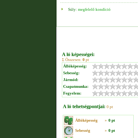
Súly:
megfelelő kondíció
A ló képességei:
Σ Összesen:
0
pt
Állóképesség:
Sebesség:
Jármód:
Csapatmunka:
Fegyelem:
A ló tehetségpontjai:
0 pt
Állóképesség
»
0 pt
Sebesség
»
0 pt