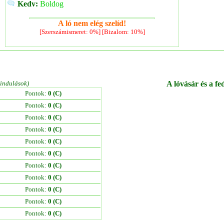
Kedv:
Boldog
A ló nem elég szelíd!
[Szerszámismeret: 0%] [Bizalom: 10%]
/indulások)
A lóvásár és a fe
Pontok:
0 (C)
Pontok:
0 (C)
Pontok:
0 (C)
Pontok:
0 (C)
Pontok:
0 (C)
Pontok:
0 (C)
Pontok:
0 (C)
Pontok:
0 (C)
Pontok:
0 (C)
Pontok:
0 (C)
Pontok:
0 (C)