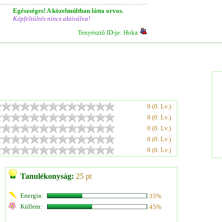
Egészséges! A közelmúltban látta orvos.
Képfeltöltés nincs aktiválva!
Tenyésztő ID-je: Hoka
0 (0. Lv.)
0 (0. Lv.)
0 (0. Lv.)
0 (0. Lv.)
0 (0. Lv.)
Tanulékonyság:
25 pt
Energia:
35%
Küllem:
45%