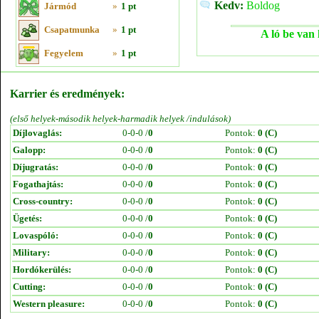
Kedv:
Boldog
Jármód
»
1 pt
Csapatmunka
»
1 pt
A ló be van 
Fegyelem
»
1 pt
Karrier és eredmények:
(első helyek-második helyek-harmadik helyek /indulások)
Díjlovaglás:
0-0-0 /
0
Pontok:
0 (C)
Galopp:
0-0-0 /
0
Pontok:
0 (C)
Díjugratás:
0-0-0 /
0
Pontok:
0 (C)
Fogathajtás:
0-0-0 /
0
Pontok:
0 (C)
Cross-country:
0-0-0 /
0
Pontok:
0 (C)
Ügetés:
0-0-0 /
0
Pontok:
0 (C)
Lovaspóló:
0-0-0 /
0
Pontok:
0 (C)
Military:
0-0-0 /
0
Pontok:
0 (C)
Hordókerülés:
0-0-0 /
0
Pontok:
0 (C)
Cutting:
0-0-0 /
0
Pontok:
0 (C)
Western pleasure:
0-0-0 /
0
Pontok:
0 (C)