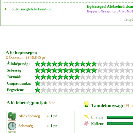
Egészséges! A közelmúltban 
Súly:
megfelelő kondíció
Képfeltöltés nincs aktiválva!
Tenyé
A ló képességei:
Σ Összesen:
2846.845
pt
Állóképesség:
Sebesség:
Jármód:
Csapatmunka:
Fegyelem:
A ló tehetségpontjai:
5 pt
Tanulékonyság:
99 p
Állóképesség
»
1 pt
Energia:
Küllem:
Sebesség
»
1 pt