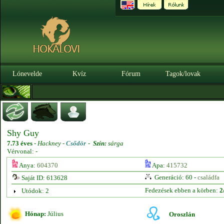
Lónevelde
Kvíz
Fórum
Tagok/lovak
Shy Guy
7.73 éves
-
Hackney -
Csődör
-
Szín:
sárga
Vérvonal: -
Anya:
604370
Apa:
415732
Generáció: 60 -
családfa
Saját ID: 613628
Fedezések ebben a körben:
2
Utódok: 2
Hónap:
Július
Oroszlán