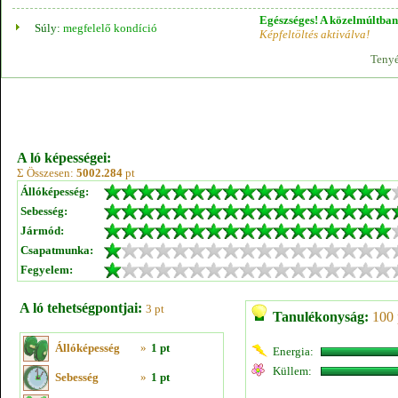
Egészséges! A közelmúltban 
Súly:
megfelelő kondíció
Képfeltöltés aktiválva!
Tenyé
A ló képességei:
Σ Összesen:
5002.284
pt
Állóképesség:
Sebesség:
Jármód:
Csapatmunka:
Fegyelem:
A ló tehetségpontjai:
3 pt
Tanulékonyság:
100 
Állóképesség
»
1 pt
Energia:
Küllem:
Sebesség
»
1 pt