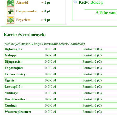
Kedv:
Boldog
Jármód
»
1 pt
Csapatmunka
»
0 pt
A ló be van 
Fegyelem
»
0 pt
Karrier és eredmények:
(első helyek-második helyek-harmadik helyek /indulások)
Díjlovaglás:
0-0-0 /
0
Pontok:
0 (C)
Galopp:
0-0-0 /
0
Pontok:
0 (C)
Díjugratás:
0-0-0 /
0
Pontok:
0 (C)
Fogathajtás:
0-0-0 /
0
Pontok:
0 (C)
Cross-country:
0-0-0 /
0
Pontok:
0 (C)
Ügetés:
0-0-0 /
0
Pontok:
0 (C)
Lovaspóló:
0-0-0 /
0
Pontok:
0 (C)
Military:
0-0-0 /
0
Pontok:
0 (C)
Hordókerülés:
0-0-0 /
0
Pontok:
0 (C)
Cutting:
0-0-0 /
0
Pontok:
0 (C)
Western pleasure:
0-0-0 /
0
Pontok:
0 (C)