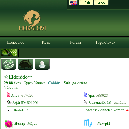
Lónevelde
Kvíz
Fórum
Tagok/lovak
☆Eldorádó☆
29.88 éves
-
Gypsy Vanner -
Csődör
-
Szín:
palomino
Vérvonal: -
Anya:
617620
Apa:
588623
Generáció: 18 -
családfa
Saját ID: 621291
Fedezések ebben a körben:
4
Utódok: 71
Hónap:
Május
Skorpió