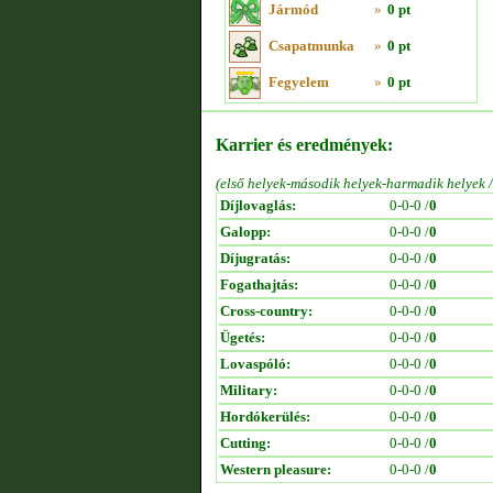
Jármód
»
0 pt
Csapatmunka
»
0 pt
Fegyelem
»
0 pt
Karrier és eredmények:
(első helyek-második helyek-harmadik helyek 
Díjlovaglás:
0-0-0 /
0
Galopp:
0-0-0 /
0
Díjugratás:
0-0-0 /
0
Fogathajtás:
0-0-0 /
0
Cross-country:
0-0-0 /
0
Ügetés:
0-0-0 /
0
Lovaspóló:
0-0-0 /
0
Military:
0-0-0 /
0
Hordókerülés:
0-0-0 /
0
Cutting:
0-0-0 /
0
Western pleasure:
0-0-0 /
0