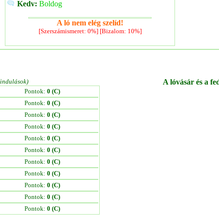
Kedv:
Boldog
A ló nem elég szelíd!
[Szerszámismeret: 0%] [Bizalom: 10%]
/indulások)
A lóvásár és a fe
Pontok:
0 (C)
Pontok:
0 (C)
Pontok:
0 (C)
Pontok:
0 (C)
Pontok:
0 (C)
Pontok:
0 (C)
Pontok:
0 (C)
Pontok:
0 (C)
Pontok:
0 (C)
Pontok:
0 (C)
Pontok:
0 (C)