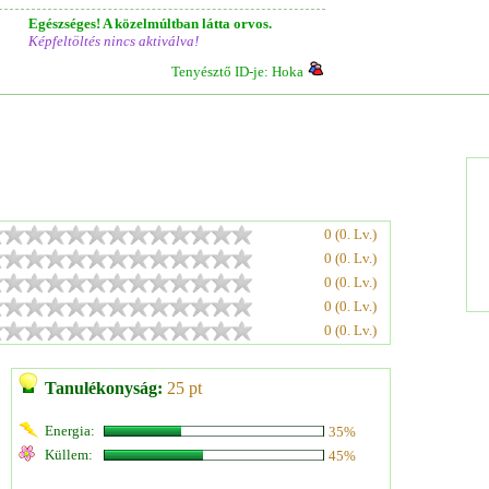
Egészséges! A közelmúltban látta orvos.
Képfeltöltés nincs aktiválva!
Tenyésztő ID-je: Hoka
0 (0. Lv.)
0 (0. Lv.)
0 (0. Lv.)
0 (0. Lv.)
0 (0. Lv.)
Tanulékonyság:
25 pt
Energia:
35%
Küllem:
45%