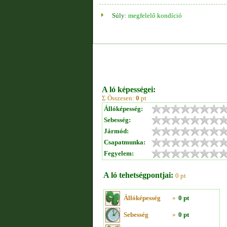
Súly:
megfelelő kondíció
A ló képességei:
Σ Összesen:
0
pt
Állóképesség:
Sebesség:
Jármód:
Csapatmunka:
Fegyelem:
A ló tehetségpontjai:
0 pt
Állóképesség
»
0 pt
Sebesség
»
0 pt