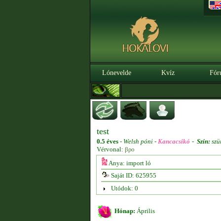
Lónevelde
Kvíz
Fór
test
0.5 éves
-
Welsh póni -
Kancacsikó
-
Szín:
szü
Vérvonal:
βρο
Anya: import ló
Saját ID: 625955
Utódok: 0
Hónap:
Április