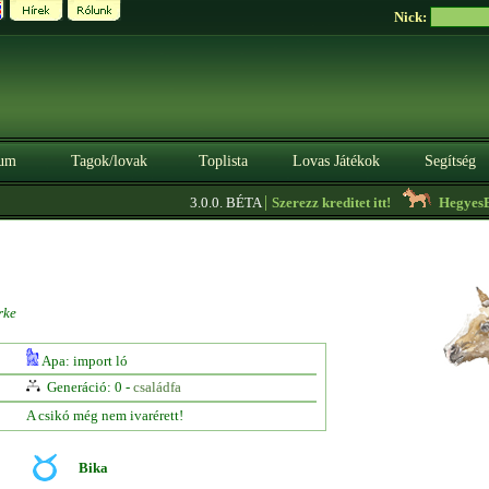
Nick:
um
Tagok/lovak
Toplista
Lovas Játékok
Segítség
|
3.0.0. BÉTA
Szerezz kreditet itt!
HegyesBer
rke
Apa: import ló
Generáció: 0 -
családfa
A csikó még nem ivarérett!
Bika