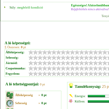
Egészséges! A közelmúltban 
Súly:
megfelelő kondíció
Képfeltöltés nincs aktiválva!
Tenyé
A ló képességei:
Σ Összesen:
0
pt
Állóképesség:
Sebesség:
Jármód:
Csapatmunka:
Fegyelem:
A ló tehetségpontjai:
0 pt
Tanulékonyság:
25 p
Állóképesség
»
0 pt
Energia:
Küllem:
Sebesség
»
0 pt