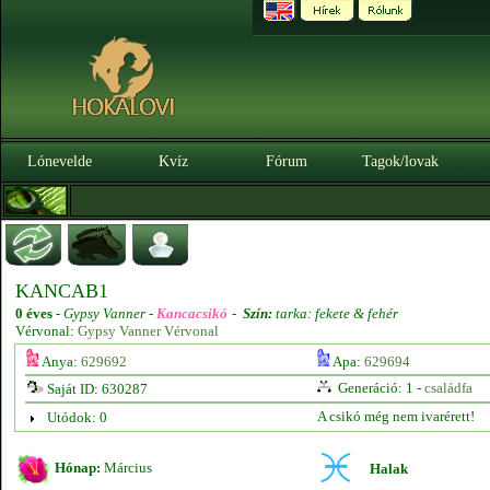
Lónevelde
Kvíz
Fórum
Tagok/lovak
KANCAB1
0 éves
-
Gypsy Vanner -
Kancacsikó
-
Szín:
tarka: fekete & fehér
Vérvonal:
Gypsy Vanner Vérvonal
Anya:
629692
Apa:
629694
Generáció: 1 -
családfa
Saját ID: 630287
A csikó még nem ivarérett!
Utódok: 0
Hónap:
Március
Halak