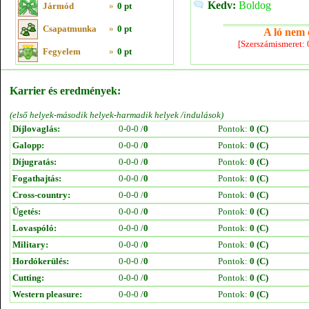
Kedv:
Boldog
Jármód
»
0 pt
Csapatmunka
»
0 pt
A ló nem e
[Szerszámismeret:
Fegyelem
»
0 pt
Karrier és eredmények:
(első helyek-második helyek-harmadik helyek /indulások)
Díjlovaglás:
0-0-0 /
0
Pontok:
0 (C)
Galopp:
0-0-0 /
0
Pontok:
0 (C)
Díjugratás:
0-0-0 /
0
Pontok:
0 (C)
Fogathajtás:
0-0-0 /
0
Pontok:
0 (C)
Cross-country:
0-0-0 /
0
Pontok:
0 (C)
Ügetés:
0-0-0 /
0
Pontok:
0 (C)
Lovaspóló:
0-0-0 /
0
Pontok:
0 (C)
Military:
0-0-0 /
0
Pontok:
0 (C)
Hordókerülés:
0-0-0 /
0
Pontok:
0 (C)
Cutting:
0-0-0 /
0
Pontok:
0 (C)
Western pleasure:
0-0-0 /
0
Pontok:
0 (C)