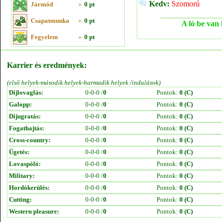
Kedv:
Szomorú
Jármód
»
0 pt
Csapatmunka
»
0 pt
A ló be van 
Fegyelem
»
0 pt
Karrier és eredmények:
(első helyek-második helyek-harmadik helyek /indulások)
Díjlovaglás:
0-0-0 /
0
Pontok:
0 (C)
Galopp:
0-0-0 /
0
Pontok:
0 (C)
Díjugratás:
0-0-0 /
0
Pontok:
0 (C)
Fogathajtás:
0-0-0 /
0
Pontok:
0 (C)
Cross-country:
0-0-0 /
0
Pontok:
0 (C)
Ügetés:
0-0-0 /
0
Pontok:
0 (C)
Lovaspóló:
0-0-0 /
0
Pontok:
0 (C)
Military:
0-0-0 /
0
Pontok:
0 (C)
Hordókerülés:
0-0-0 /
0
Pontok:
0 (C)
Cutting:
0-0-0 /
0
Pontok:
0 (C)
Western pleasure:
0-0-0 /
0
Pontok:
0 (C)