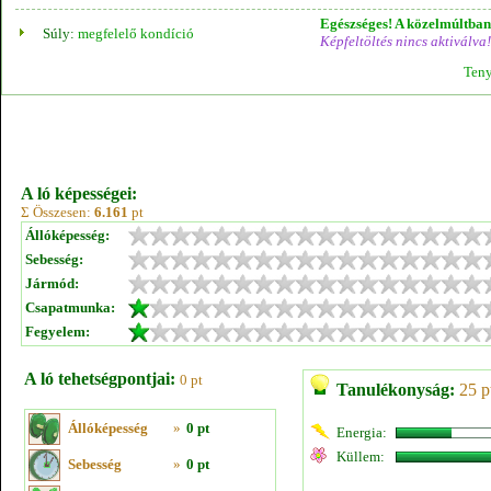
Egészséges! A közelmúltban 
Súly:
megfelelő kondíció
Képfeltöltés nincs aktiválva!
Teny
A ló képességei:
Σ Összesen:
6.161
pt
Állóképesség:
Sebesség:
Jármód:
Csapatmunka:
Fegyelem:
A ló tehetségpontjai:
0 pt
Tanulékonyság:
25 p
Állóképesség
»
0 pt
Energia:
Küllem:
Sebesség
»
0 pt