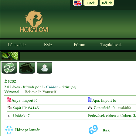
Lónevelde
Kvíz
Fórum
Tagok/lovak
Eresz
2.02 éves
-
Izlandi póni -
Csődör
-
Szín:
pej
Vérvonal:
~ Believe In Yourself ~
Anya: import ló
Apa: import ló
Generáció: 0 -
családfa
Saját ID: 641451
Fedezések ebben a körben:
3
Utódok: 7
Hónap:
Január
Rák