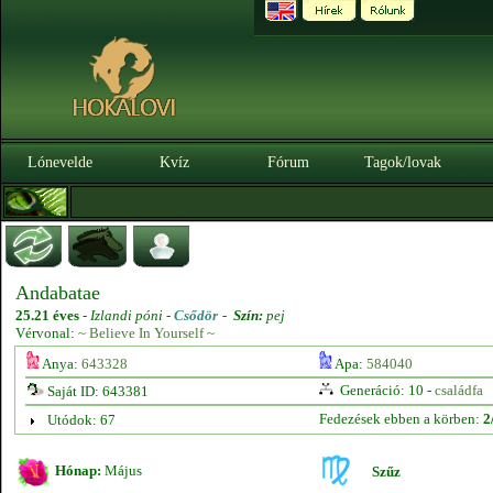
Lónevelde
Kvíz
Fórum
Tagok/lovak
Andabatae
25.21 éves
-
Izlandi póni -
Csődör
-
Szín:
pej
Vérvonal:
~ Believe In Yourself ~
Anya:
643328
Apa:
584040
Generáció: 10 -
családfa
Saját ID: 643381
Fedezések ebben a körben:
2
Utódok: 67
Hónap:
Május
Szűz