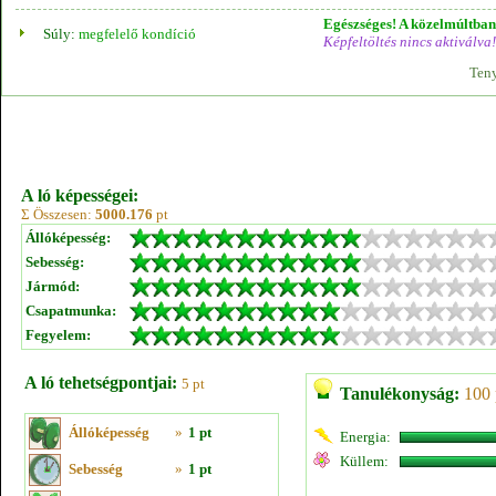
Egészséges! A közelmúltban 
Súly:
megfelelő kondíció
Képfeltöltés nincs aktiválva!
Teny
A ló képességei:
Σ Összesen:
5000.176
pt
Állóképesség:
Sebesség:
Jármód:
Csapatmunka:
Fegyelem:
A ló tehetségpontjai:
5 pt
Tanulékonyság:
100 
Állóképesség
»
1 pt
Energia:
Küllem:
Sebesség
»
1 pt