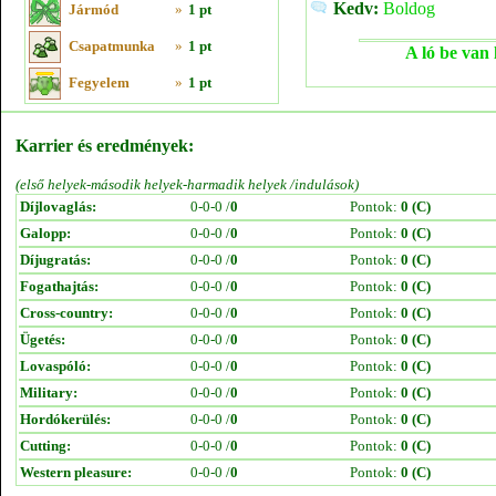
Kedv:
Boldog
Jármód
»
1 pt
Csapatmunka
»
1 pt
A ló be van 
Fegyelem
»
1 pt
Karrier és eredmények:
(első helyek-második helyek-harmadik helyek /indulások)
Díjlovaglás:
0-0-0 /
0
Pontok:
0 (C)
Galopp:
0-0-0 /
0
Pontok:
0 (C)
Díjugratás:
0-0-0 /
0
Pontok:
0 (C)
Fogathajtás:
0-0-0 /
0
Pontok:
0 (C)
Cross-country:
0-0-0 /
0
Pontok:
0 (C)
Ügetés:
0-0-0 /
0
Pontok:
0 (C)
Lovaspóló:
0-0-0 /
0
Pontok:
0 (C)
Military:
0-0-0 /
0
Pontok:
0 (C)
Hordókerülés:
0-0-0 /
0
Pontok:
0 (C)
Cutting:
0-0-0 /
0
Pontok:
0 (C)
Western pleasure:
0-0-0 /
0
Pontok:
0 (C)