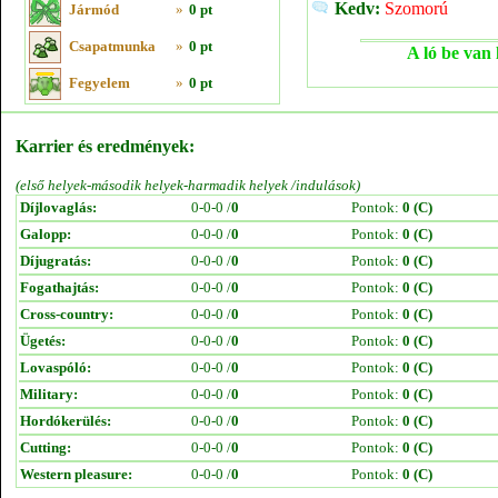
Kedv:
Szomorú
Jármód
»
0 pt
Csapatmunka
»
0 pt
A ló be van 
Fegyelem
»
0 pt
Karrier és eredmények:
(első helyek-második helyek-harmadik helyek /indulások)
Díjlovaglás:
0-0-0 /
0
Pontok:
0 (C)
Galopp:
0-0-0 /
0
Pontok:
0 (C)
Díjugratás:
0-0-0 /
0
Pontok:
0 (C)
Fogathajtás:
0-0-0 /
0
Pontok:
0 (C)
Cross-country:
0-0-0 /
0
Pontok:
0 (C)
Ügetés:
0-0-0 /
0
Pontok:
0 (C)
Lovaspóló:
0-0-0 /
0
Pontok:
0 (C)
Military:
0-0-0 /
0
Pontok:
0 (C)
Hordókerülés:
0-0-0 /
0
Pontok:
0 (C)
Cutting:
0-0-0 /
0
Pontok:
0 (C)
Western pleasure:
0-0-0 /
0
Pontok:
0 (C)