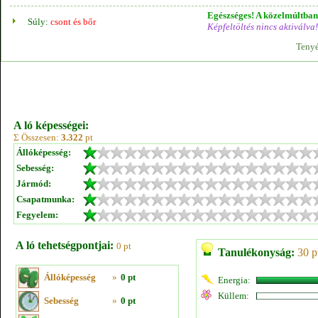
Egészséges! A közelmúltban 
Súly:
csont és bőr
Képfeltöltés nincs aktiválva!
Tenyé
A ló képességei:
Σ Összesen:
3.322
pt
Állóképesség:
Sebesség:
Jármód:
Csapatmunka:
Fegyelem:
A ló tehetségpontjai:
0 pt
Tanulékonyság:
30 p
Állóképesség
»
0 pt
Energia:
Küllem:
Sebesség
»
0 pt