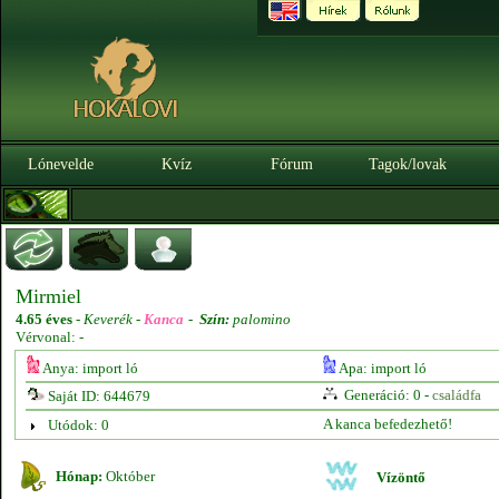
Lónevelde
Kvíz
Fórum
Tagok/lovak
Mirmiel
4.65 éves
-
Keverék -
Kanca
-
Szín:
palomino
Vérvonal: -
Anya: import ló
Apa: import ló
Generáció: 0 -
családfa
Saját ID: 644679
A kanca befedezhető!
Utódok: 0
Hónap:
Október
Vízöntő