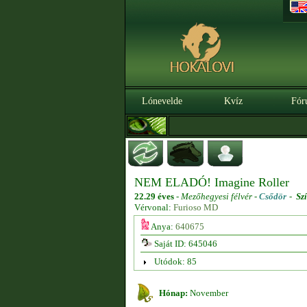
Lónevelde
Kvíz
Fór
NEM ELADÓ! Imagine Roller
22.29 éves
-
Mezőhegyesi félvér -
Csődör
-
Sz
Vérvonal:
Furioso MD
Anya:
640675
Saját ID: 645046
Utódok: 85
Hónap:
November