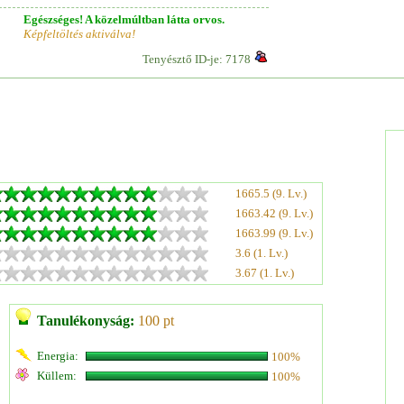
Egészséges! A közelmúltban látta orvos.
Képfeltöltés aktiválva!
Tenyésztő ID-je: 7178
1665.5 (9. Lv.)
1663.42 (9. Lv.)
1663.99 (9. Lv.)
3.6 (1. Lv.)
3.67 (1. Lv.)
Tanulékonyság:
100 pt
Energia:
100%
Küllem:
100%