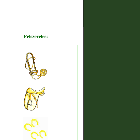
Felszerelés: