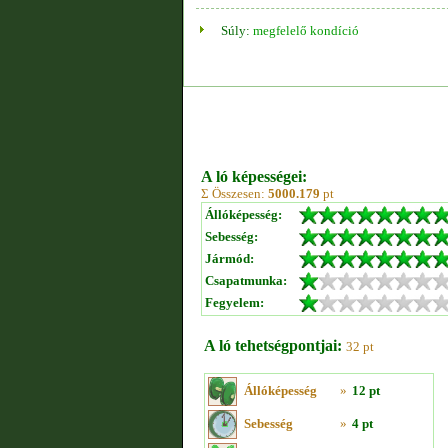
Súly:
megfelelő kondíció
A ló képességei:
Σ Összesen:
5000.179
pt
Állóképesség:
Sebesség:
Jármód:
Csapatmunka:
Fegyelem:
A ló tehetségpontjai:
32 pt
Állóképesség
»
12 pt
Sebesség
»
4 pt