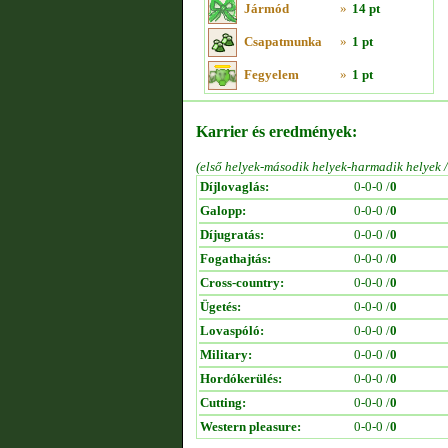
Jármód
»
14 pt
Csapatmunka
»
1 pt
Fegyelem
»
1 pt
Karrier és eredmények:
(első helyek-második helyek-harmadik helyek 
Díjlovaglás:
0-0-0 /
0
Galopp:
0-0-0 /
0
Díjugratás:
0-0-0 /
0
Fogathajtás:
0-0-0 /
0
Cross-country:
0-0-0 /
0
Ügetés:
0-0-0 /
0
Lovaspóló:
0-0-0 /
0
Military:
0-0-0 /
0
Hordókerülés:
0-0-0 /
0
Cutting:
0-0-0 /
0
Western pleasure:
0-0-0 /
0