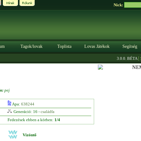
Nick:
um
Tagok/lovak
Toplista
Lovas Játékok
Segítség
|
3.0.0. BÉTA
Szer
ín:
pej
Apa:
638244
Generáció: 16 -
családfa
Fedezések ebben a körben:
1/4
Vízöntő