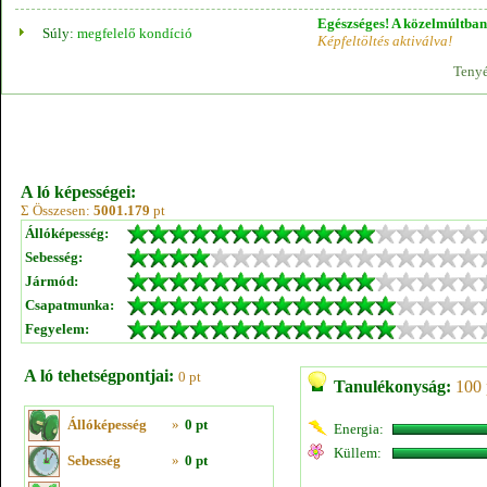
Egészséges! A közelmúltban 
Súly:
megfelelő kondíció
Képfeltöltés aktiválva!
Tenyé
A ló képességei:
Σ Összesen:
5001.179
pt
Állóképesség:
Sebesség:
Jármód:
Csapatmunka:
Fegyelem:
A ló tehetségpontjai:
0 pt
Tanulékonyság:
100 
Állóképesség
»
0 pt
Energia:
Küllem:
Sebesség
»
0 pt