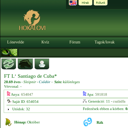
Lónevelde
Kvíz
Fórum
Tagok/lovak
FT L‘ Santiago de Cuba*
28.69 éves
-
Sleipnir -
Csődör
-
Szín:
különleges
Vérvonal: -
Anya:
654047
Apa:
591818
Generáció: 11 -
családfa
Saját ID: 654054
Fedezések ebben a körben:
0
Utódok: 32
Hónap:
Október
Rák