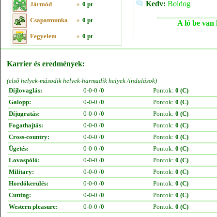
Kedv:
Boldog
Jármód
»
0 pt
Csapatmunka
»
0 pt
A ló be van 
Fegyelem
»
0 pt
Karrier és eredmények:
(első helyek-második helyek-harmadik helyek /indulások)
Díjlovaglás:
0-0-0 /
0
Pontok:
0 (C)
Galopp:
0-0-0 /
0
Pontok:
0 (C)
Díjugratás:
0-0-0 /
0
Pontok:
0 (C)
Fogathajtás:
0-0-0 /
0
Pontok:
0 (C)
Cross-country:
0-0-0 /
0
Pontok:
0 (C)
Ügetés:
0-0-0 /
0
Pontok:
0 (C)
Lovaspóló:
0-0-0 /
0
Pontok:
0 (C)
Military:
0-0-0 /
0
Pontok:
0 (C)
Hordókerülés:
0-0-0 /
0
Pontok:
0 (C)
Cutting:
0-0-0 /
0
Pontok:
0 (C)
Western pleasure:
0-0-0 /
0
Pontok:
0 (C)