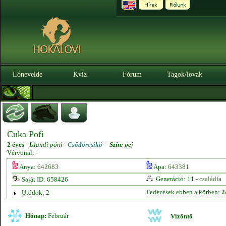
Lónevelde
Kvíz
Fórum
Tagok/lovak
Cuka Pofi
2 éves
-
Izlandi póni -
Csődörcsikó
-
Szín:
pej
Vérvonal: -
Anya:
642683
Apa:
643381
Generáció: 11 -
családfa
Saját ID: 658426
Fedezések ebben a körben:
2
Utódok: 2
Hónap:
Február
Vízöntő