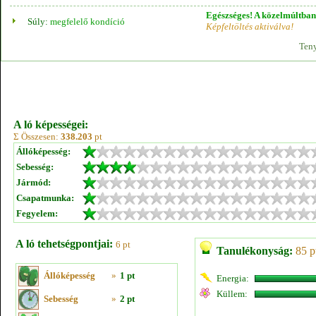
Egészséges! A közelmúltban 
Súly:
megfelelő kondíció
Képfeltöltés aktiválva!
Teny
A ló képességei:
Σ Összesen:
338.203
pt
Állóképesség:
Sebesség:
Jármód:
Csapatmunka:
Fegyelem:
A ló tehetségpontjai:
6 pt
Tanulékonyság:
85 p
Állóképesség
»
1 pt
Energia:
Küllem:
Sebesség
»
2 pt