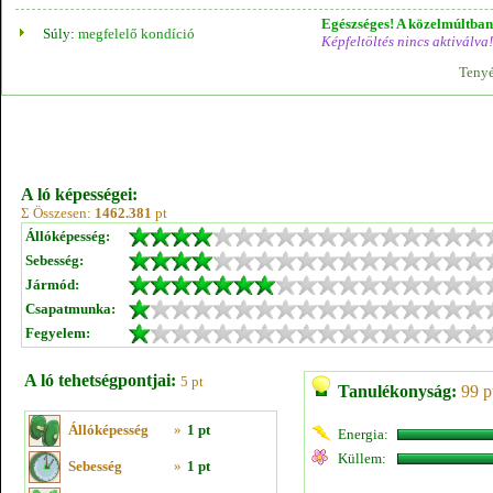
Egészséges! A közelmúltban 
Súly:
megfelelő kondíció
Képfeltöltés nincs aktiválva!
Tenyé
A ló képességei:
Σ Összesen:
1462.381
pt
Állóképesség:
Sebesség:
Jármód:
Csapatmunka:
Fegyelem:
A ló tehetségpontjai:
5 pt
Tanulékonyság:
99 p
Állóképesség
»
1 pt
Energia:
Küllem:
Sebesség
»
1 pt