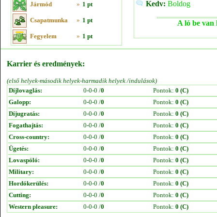
Kedv:
Boldog
Jármód
»
1 pt
Csapatmunka
»
1 pt
A ló be van 
Fegyelem
»
1 pt
Karrier és eredmények:
(első helyek-második helyek-harmadik helyek /indulások)
Díjlovaglás:
0-0-0 /
0
Pontok:
0 (C)
Galopp:
0-0-0 /
0
Pontok:
0 (C)
Díjugratás:
0-0-0 /
0
Pontok:
0 (C)
Fogathajtás:
0-0-0 /
0
Pontok:
0 (C)
Cross-country:
0-0-0 /
0
Pontok:
0 (C)
Ügetés:
0-0-0 /
0
Pontok:
0 (C)
Lovaspóló:
0-0-0 /
0
Pontok:
0 (C)
Military:
0-0-0 /
0
Pontok:
0 (C)
Hordókerülés:
0-0-0 /
0
Pontok:
0 (C)
Cutting:
0-0-0 /
0
Pontok:
0 (C)
Western pleasure:
0-0-0 /
0
Pontok:
0 (C)