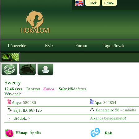
Lónevelde
Kvíz
Fórum
Tagok/lovak
Sweety
12.46 éves
-
Chraspa -
Kanca
-
Szín:
különleges
Vérvonal: -
Anya:
580286
Apa:
362854
Generáció: 58 -
családfa
Saját ID: 667125
A kanca befedezhető!
Utódok: 7
Hónap:
Április
Rák