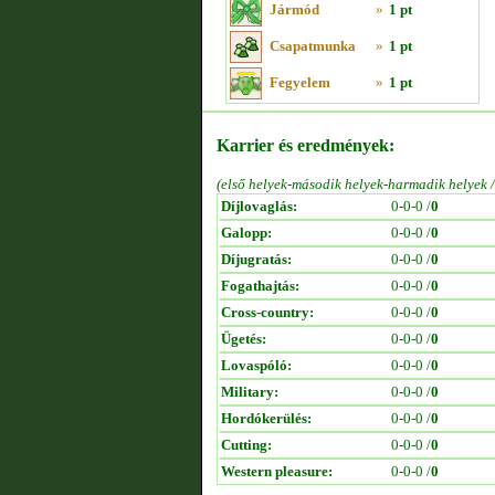
Jármód
»
1 pt
Csapatmunka
»
1 pt
Fegyelem
»
1 pt
Karrier és eredmények:
(első helyek-második helyek-harmadik helyek 
Díjlovaglás:
0-0-0 /
0
Galopp:
0-0-0 /
0
Díjugratás:
0-0-0 /
0
Fogathajtás:
0-0-0 /
0
Cross-country:
0-0-0 /
0
Ügetés:
0-0-0 /
0
Lovaspóló:
0-0-0 /
0
Military:
0-0-0 /
0
Hordókerülés:
0-0-0 /
0
Cutting:
0-0-0 /
0
Western pleasure:
0-0-0 /
0