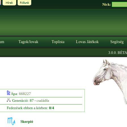
Nick:
um
Tagok/lovak
Toplista
Lovas Játékok
Segítség
|
3.0.0. BÉTA
S
Apa:
668227
Generáció: 87 -
családfa
Fedezések ebben a körben:
0/4
Skorpió