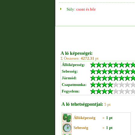
Súly:
csont és bőr
A ló képességei:
Σ Összesen:
4272.31
pt
Állóképesség:
Sebesség:
Jármód:
Csapatmunka:
Fegyelem:
A ló tehetségpontjai:
5 pt
Állóképesség
»
1 pt
Sebesség
»
1 pt