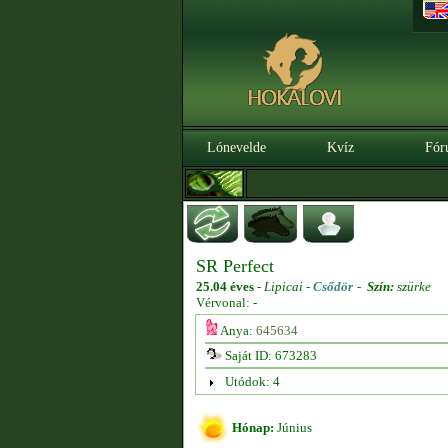
Lónevelde
Kvíz
Fór
SR Perfect
25.04 éves
-
Lipicai -
Csődör
-
Szín:
szürke
Vérvonal: -
Anya:
645634
Saját ID: 673283
Utódok: 4
Hónap:
Június