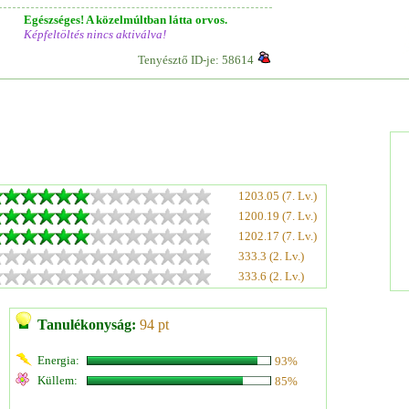
Egészséges! A közelmúltban látta orvos.
Képfeltöltés nincs aktiválva!
Tenyésztő ID-je: 58614
1203.05 (7. Lv.)
1200.19 (7. Lv.)
1202.17 (7. Lv.)
333.3 (2. Lv.)
333.6 (2. Lv.)
Tanulékonyság:
94 pt
Energia:
93%
Küllem:
85%