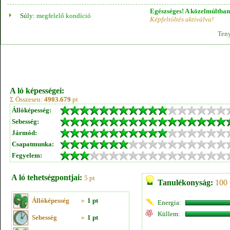
Egészséges! A közelmúltban 
Súly:
megfelelő kondíció
Képfeltöltés aktiválva!
Teny
A ló képességei:
Σ Összesen:
4903.679
pt
Állóképesség:
Sebesség:
Jármód:
Csapatmunka:
Fegyelem:
A ló tehetségpontjai:
5 pt
Tanulékonyság:
100 
Állóképesség
»
1 pt
Energia:
Küllem:
Sebesség
»
1 pt