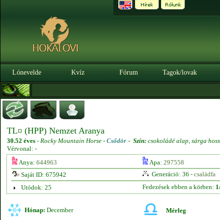
Lónevelde
Kvíz
Fórum
Tagok/lovak
TL¤ (HPP) Nemzet Aranya
30.52 éves
-
Rocky Mountain Horse -
Csődör
-
Szín:
csokoládé alap, sárga hoss
Vérvonal: -
Anya:
644963
Apa:
297558
Generáció: 36 -
családfa
Saját ID: 675942
Fedezések ebben a körben:
1
Utódok: 25
Hónap:
December
Mérleg