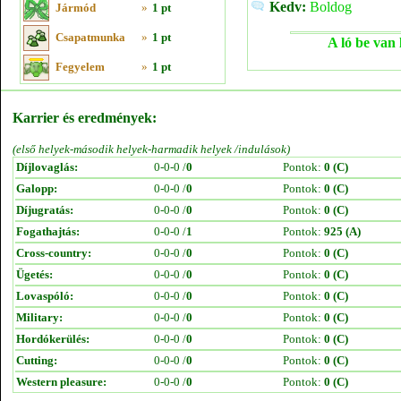
Kedv:
Boldog
Jármód
»
1 pt
Csapatmunka
»
1 pt
A ló be van 
Fegyelem
»
1 pt
Karrier és eredmények:
(első helyek-második helyek-harmadik helyek /indulások)
Díjlovaglás:
0-0-0 /
0
Pontok:
0 (C)
Galopp:
0-0-0 /
0
Pontok:
0 (C)
Díjugratás:
0-0-0 /
0
Pontok:
0 (C)
Fogathajtás:
0-0-0 /
1
Pontok:
925 (A)
Cross-country:
0-0-0 /
0
Pontok:
0 (C)
Ügetés:
0-0-0 /
0
Pontok:
0 (C)
Lovaspóló:
0-0-0 /
0
Pontok:
0 (C)
Military:
0-0-0 /
0
Pontok:
0 (C)
Hordókerülés:
0-0-0 /
0
Pontok:
0 (C)
Cutting:
0-0-0 /
0
Pontok:
0 (C)
Western pleasure:
0-0-0 /
0
Pontok:
0 (C)