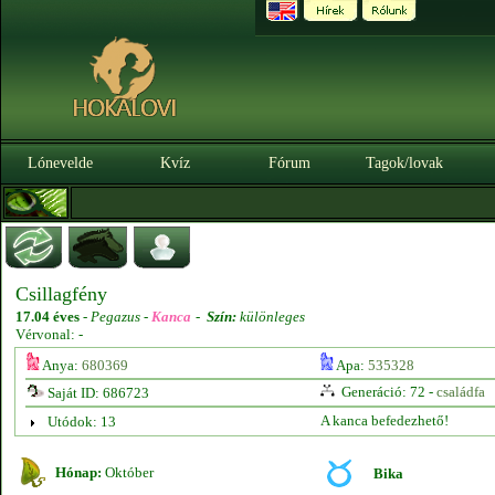
Lónevelde
Kvíz
Fórum
Tagok/lovak
Csillagfény
17.04 éves
-
Pegazus -
Kanca
-
Szín:
különleges
Vérvonal: -
Anya:
680369
Apa:
535328
Generáció: 72 -
családfa
Saját ID: 686723
A kanca befedezhető!
Utódok: 13
Hónap:
Október
Bika