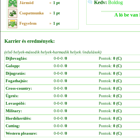
Kedv:
Boldog
Jármód
»
1 pt
Csapatmunka
»
1 pt
A ló be van 
Fegyelem
»
1 pt
Karrier és eredmények:
(első helyek-második helyek-harmadik helyek /indulások)
Díjlovaglás:
0-0-0 /
0
Pontok:
0 (C)
Galopp:
0-0-0 /
0
Pontok:
0 (C)
Díjugratás:
0-0-0 /
0
Pontok:
0 (C)
Fogathajtás:
0-0-0 /
0
Pontok:
0 (C)
Cross-country:
0-0-0 /
0
Pontok:
0 (C)
Ügetés:
0-0-0 /
0
Pontok:
0 (C)
Lovaspóló:
0-0-0 /
0
Pontok:
0 (C)
Military:
0-0-0 /
0
Pontok:
0 (C)
Hordókerülés:
0-0-0 /
0
Pontok:
0 (C)
Cutting:
0-0-0 /
0
Pontok:
0 (C)
Western pleasure:
0-0-0 /
0
Pontok:
0 (C)