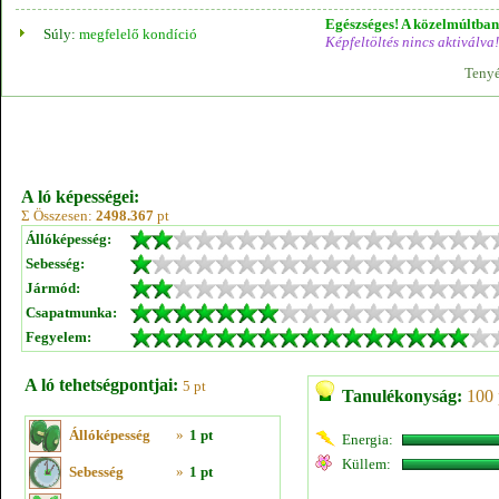
Egészséges! A közelmúltban 
Súly:
megfelelő kondíció
Képfeltöltés nincs aktiválva!
Tenyé
A ló képességei:
Σ Összesen:
2498.367
pt
Állóképesség:
Sebesség:
Jármód:
Csapatmunka:
Fegyelem:
A ló tehetségpontjai:
5 pt
Tanulékonyság:
100 
Állóképesség
»
1 pt
Energia:
Küllem:
Sebesség
»
1 pt