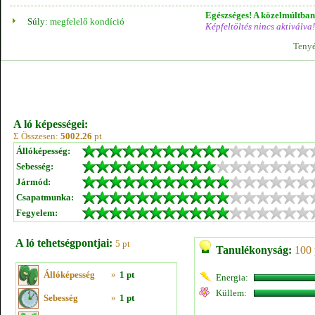
Egészséges! A közelmúltban 
Súly:
megfelelő kondíció
Képfeltöltés nincs aktiválva!
Tenyé
A ló képességei:
Σ Összesen:
5002.26
pt
Állóképesség:
Sebesség:
Jármód:
Csapatmunka:
Fegyelem:
A ló tehetségpontjai:
5 pt
Tanulékonyság:
100 
Állóképesség
»
1 pt
Energia:
Küllem:
Sebesség
»
1 pt