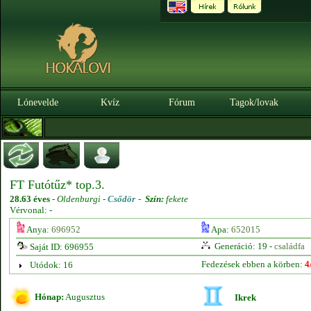
Lónevelde
Kvíz
Fórum
Tagok/lovak
FT Futótűz* top.3.
28.63 éves
-
Oldenburgi -
Csődör
-
Szín:
fekete
Vérvonal: -
Anya:
696952
Apa:
652015
Generáció: 19 -
családfa
Saját ID: 696955
Fedezések ebben a körben:
4
Utódok: 16
Hónap:
Augusztus
Ikrek