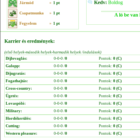
Kedv:
Boldog
Jármód
»
1 pt
Csapatmunka
»
1 pt
A ló be van 
Fegyelem
»
1 pt
Karrier és eredmények:
(első helyek-második helyek-harmadik helyek /indulások)
Díjlovaglás:
0-0-0 /
0
Pontok:
0 (C)
Galopp:
0-0-0 /
0
Pontok:
0 (C)
Díjugratás:
0-0-0 /
0
Pontok:
0 (C)
Fogathajtás:
0-0-0 /
0
Pontok:
0 (C)
Cross-country:
0-0-0 /
0
Pontok:
0 (C)
Ügetés:
0-0-0 /
0
Pontok:
0 (C)
Lovaspóló:
0-0-0 /
0
Pontok:
0 (C)
Military:
0-0-0 /
0
Pontok:
0 (C)
Hordókerülés:
0-0-0 /
0
Pontok:
0 (C)
Cutting:
0-0-0 /
0
Pontok:
0 (C)
Western pleasure:
0-0-0 /
0
Pontok:
0 (C)