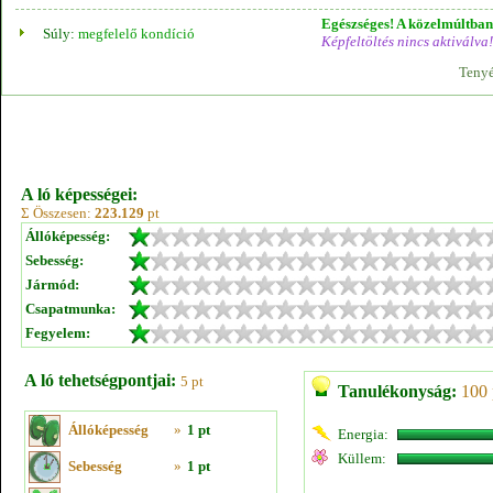
Egészséges! A közelmúltban 
Súly:
megfelelő kondíció
Képfeltöltés nincs aktiválva!
Tenyé
A ló képességei:
Σ Összesen:
223.129
pt
Állóképesség:
Sebesség:
Jármód:
Csapatmunka:
Fegyelem:
A ló tehetségpontjai:
5 pt
Tanulékonyság:
100 
Állóképesség
»
1 pt
Energia:
Küllem:
Sebesség
»
1 pt