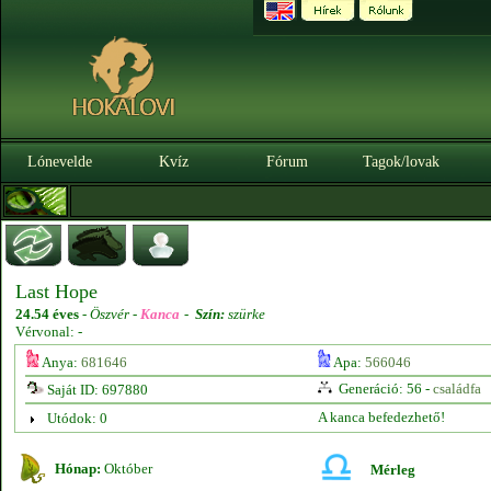
Lónevelde
Kvíz
Fórum
Tagok/lovak
Last Hope
24.54 éves
-
Öszvér -
Kanca
-
Szín:
szürke
Vérvonal: -
Anya:
681646
Apa:
566046
Generáció: 56 -
családfa
Saját ID: 697880
A kanca befedezhető!
Utódok: 0
Hónap:
Október
Mérleg