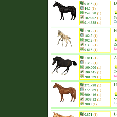
D
0.035
(1)
44.9
(1)
254.578
(1)
Se
1026.02
(1)
C
914.888
(1)
Fi
170.2
(1)
182.7
(1)
302.2
(1)
Ös
3.386
(1)
K
0.616
(1)
A
1.811
(1)
1.382
(1)
100.006
(1)
T
199.445
(1)
K
200.369
(1)
H
371.798
(1)
372.889
(1)
600.416
(1)
Se
1038.12
(1)
C
2000
(1)
L
0.871
(1)