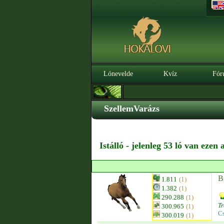
Lónevelde
Kvíz
Fór
SzellemVarázs
Istálló - jelenleg 53 ló van ezen
B
1.811
(1)
1.382
(1)
290.288
(1)
T
300.965
(1)
C
300.019
(1)