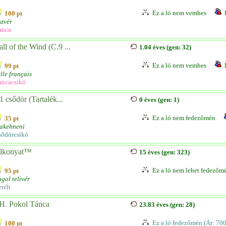
Ez a ló nem vemhes
100 pt
zvér
anca
all of the Wind (C.9 ...
1.04 éves (gen: 32)
Ez a ló nem vemhes
99 pt
lle français
ancacsikó
1 csődör (Tartalék...
0 éves (gen: 1)
Ez a ló nem fedezőmén
35 pt
rakehneni
sődörcsikó
lkonyat™
15 éves (gen: 323)
Ez a ló nem lehet fedezőm
95 pt
gol telivér
rélt
H. Pokol Tánca
23.83 éves (gen: 28)
Ez a ló fedezőmén (Ár: 70
100 pt