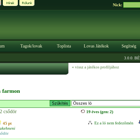
Nick:
um
Tagok/lovak
Toplista
Lovas Játékok
Segítség
3.0.0. BÉTA
« vissz a játékos profiljához
 a farmon
2 csődör
19 éves (gen: 2)
Ez a ló nem fedezőmén
45 pt
rakehneni
sődör