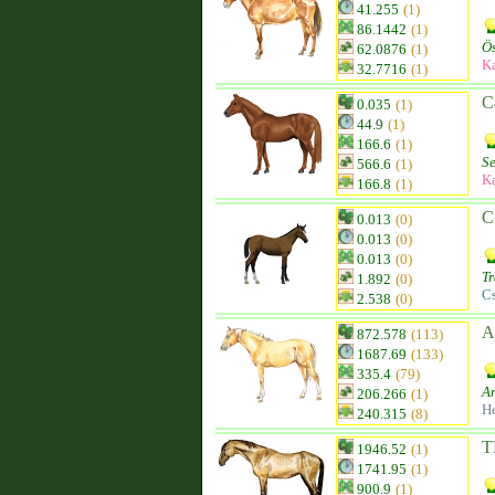
41.255
(1)
86.1442
(1)
Ös
62.0876
(1)
K
32.7716
(1)
C
0.035
(1)
44.9
(1)
166.6
(1)
Se
566.6
(1)
K
166.8
(1)
C
0.013
(0)
0.013
(0)
0.013
(0)
T
1.892
(0)
C
2.538
(0)
A
872.578
(113)
1687.69
(133)
335.4
(79)
An
206.266
(1)
He
240.315
(8)
T
1946.52
(1)
1741.95
(1)
900.9
(1)