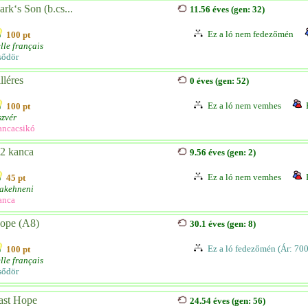
ark‘s Son (b.cs...
11.56 éves (gen: 32)
Ez a ló nem fedezőmén
100 pt
lle français
sődör
lléres
0 éves (gen: 52)
Ez a ló nem vemhes
100 pt
zvér
ancacsikó
2 kanca
9.56 éves (gen: 2)
Ez a ló nem vemhes
45 pt
rakehneni
anca
ope (A8)
30.1 éves (gen: 8)
Ez a ló fedezőmén (Ár: 70
100 pt
lle français
sődör
ast Hope
24.54 éves (gen: 56)