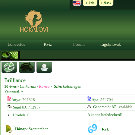
Lónevelde
Kvíz
Fórum
Tagok/lovak
Brilliance
10 éves
-
Unikornis -
Kanca
-
Szín:
különleges
Vérvonal: -
Anya:
707828
Apa:
574704
Generáció: 87 -
családfa
Saját ID: 712937
A kanca befedezhető!
Utódok: 0
Hónap:
Szeptember
Rák