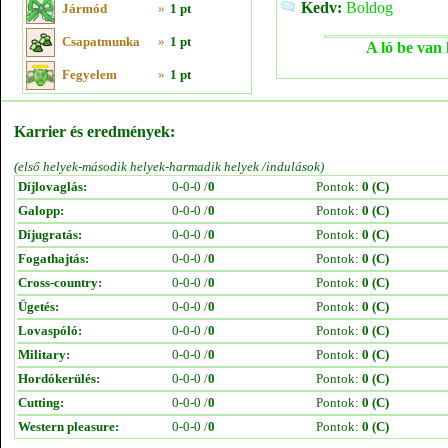
Kedv:
Boldog
Jármód
»
1 pt
Csapatmunka
»
1 pt
A ló be van 
Fegyelem
»
1 pt
Karrier és eredmények:
(első helyek-második helyek-harmadik helyek /indulások)
Díjlovaglás:
0-0-0 /
0
Pontok:
0 (C)
Galopp:
0-0-0 /
0
Pontok:
0 (C)
Díjugratás:
0-0-0 /
0
Pontok:
0 (C)
Fogathajtás:
0-0-0 /
0
Pontok:
0 (C)
Cross-country:
0-0-0 /
0
Pontok:
0 (C)
Ügetés:
0-0-0 /
0
Pontok:
0 (C)
Lovaspóló:
0-0-0 /
0
Pontok:
0 (C)
Military:
0-0-0 /
0
Pontok:
0 (C)
Hordókerülés:
0-0-0 /
0
Pontok:
0 (C)
Cutting:
0-0-0 /
0
Pontok:
0 (C)
Western pleasure:
0-0-0 /
0
Pontok:
0 (C)