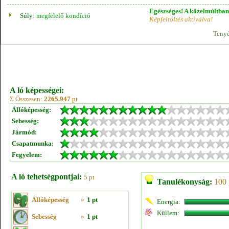
Egészséges! A közelmúltban 
Súly:
megfelelő kondíció
Képfeltöltés aktiválva!
Tenyé
A ló képességei:
Σ Összesen:
2265.947
pt
Állóképesség:
Sebesség:
Jármód:
Csapatmunka:
Fegyelem:
A ló tehetségpontjai:
5 pt
Tanulékonyság:
100 
Állóképesség
»
1 pt
Energia:
Küllem:
Sebesség
»
1 pt