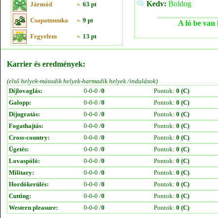
Kedv:
Boldog
Jármód
»
63 pt
Csapatmunka
»
9 pt
A ló be van 
Fegyelem
»
13 pt
Karrier és eredmények:
(első helyek-második helyek-harmadik helyek /indulások)
Díjlovaglás:
0-0-0 /
0
Pontok:
0 (C)
Galopp:
0-0-0 /
0
Pontok:
0 (C)
Díjugratás:
0-0-0 /
0
Pontok:
0 (C)
Fogathajtás:
0-0-0 /
0
Pontok:
0 (C)
Cross-country:
0-0-0 /
0
Pontok:
0 (C)
Ügetés:
0-0-0 /
0
Pontok:
0 (C)
Lovaspóló:
0-0-0 /
0
Pontok:
0 (C)
Military:
0-0-0 /
0
Pontok:
0 (C)
Hordókerülés:
0-0-0 /
0
Pontok:
0 (C)
Cutting:
0-0-0 /
0
Pontok:
0 (C)
Western pleasure:
0-0-0 /
0
Pontok:
0 (C)