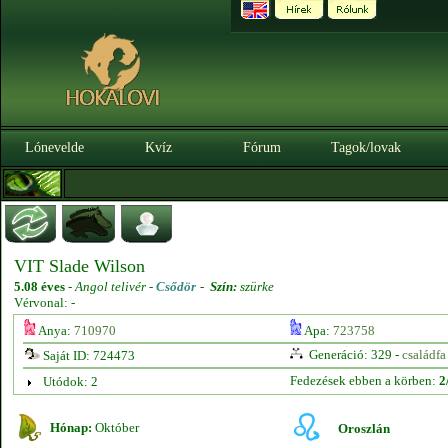
Lónevelde
Kvíz
Fórum
Tagok/lovak
VIT Slade Wilson
5.08 éves
-
Angol telivér -
Csődör
-
Szín:
szürke
Vérvonal: -
Anya:
710970
Apa:
723758
Generáció: 329 -
családfa
Saját ID: 724473
Fedezések ebben a körben:
2
Utódok: 2
Hónap:
Október
Oroszlán