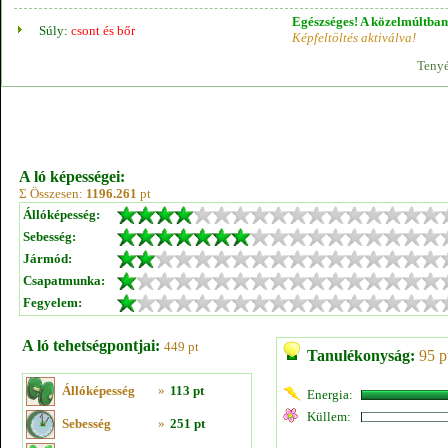
Egészséges! A közelmúltban 
Súly:
csont és bőr
Képfeltöltés aktiválva!
Tenyé
A ló képességei:
Σ Összesen:
1196.261
pt
Állóképesség:
Sebesség:
Jármód:
Csapatmunka:
Fegyelem:
A ló tehetségpontjai:
449 pt
Tanulékonyság:
95 p
Állóképesség
»
113 pt
Energia:
Küllem:
Sebesség
»
251 pt