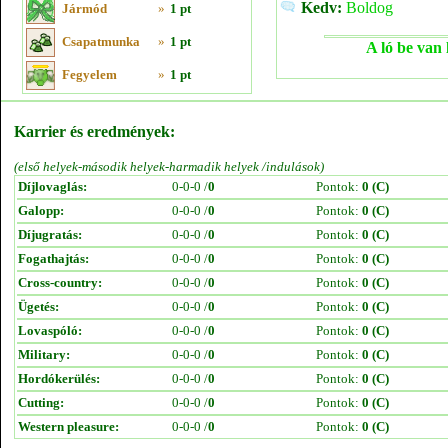
Kedv:
Boldog
Jármód
»
1 pt
Csapatmunka
»
1 pt
A ló be van 
Fegyelem
»
1 pt
Karrier és eredmények:
(első helyek-második helyek-harmadik helyek /indulások)
Díjlovaglás:
0-0-0 /
0
Pontok:
0 (C)
Galopp:
0-0-0 /
0
Pontok:
0 (C)
Díjugratás:
0-0-0 /
0
Pontok:
0 (C)
Fogathajtás:
0-0-0 /
0
Pontok:
0 (C)
Cross-country:
0-0-0 /
0
Pontok:
0 (C)
Ügetés:
0-0-0 /
0
Pontok:
0 (C)
Lovaspóló:
0-0-0 /
0
Pontok:
0 (C)
Military:
0-0-0 /
0
Pontok:
0 (C)
Hordókerülés:
0-0-0 /
0
Pontok:
0 (C)
Cutting:
0-0-0 /
0
Pontok:
0 (C)
Western pleasure:
0-0-0 /
0
Pontok:
0 (C)