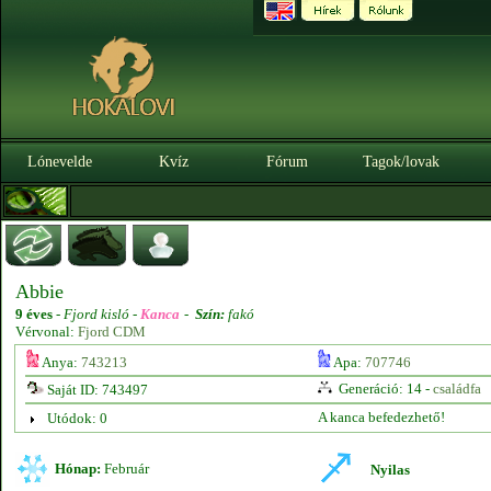
Lónevelde
Kvíz
Fórum
Tagok/lovak
Abbie
9 éves
-
Fjord kisló -
Kanca
-
Szín:
fakó
Vérvonal:
Fjord CDM
Anya:
743213
Apa:
707746
Generáció: 14 -
családfa
Saját ID: 743497
A kanca befedezhető!
Utódok: 0
Hónap:
Február
Nyilas