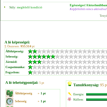
Egészséges! A közelmúltban 
Súly:
megfelelő kondíció
Képfeltöltés nincs aktiválva!
Tenyé
A ló képességei:
Σ Összesen:
955.514
pt
Állóképesség:
Sebesség:
Jármód:
Csapatmunka:
Fegyelem:
A ló tehetségpontjai:
5 pt
Tanulékonyság:
95 p
Állóképesség
»
1 pt
Energia:
Küllem:
Sebesség
»
1 pt