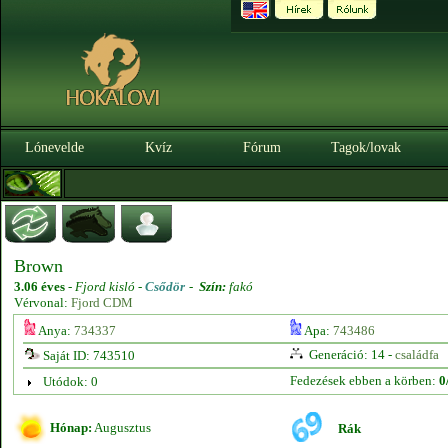
Lónevelde
Kvíz
Fórum
Tagok/lovak
Brown
3.06 éves
-
Fjord kisló -
Csődör
-
Szín:
fakó
Vérvonal:
Fjord CDM
Anya:
734337
Apa:
743486
Generáció: 14 -
családfa
Saját ID: 743510
Fedezések ebben a körben:
0
Utódok: 0
Hónap:
Augusztus
Rák