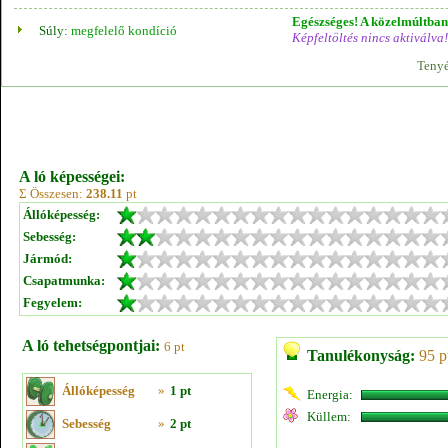
Egészséges! A közelmúltban 
Súly:
megfelelő kondíció
Képfeltöltés nincs aktiválva!
Tenyé
A ló képességei:
Σ Összesen:
238.11
pt
Állóképesség:
Sebesség:
Jármód:
Csapatmunka:
Fegyelem:
A ló tehetségpontjai:
6 pt
Tanulékonyság:
95 p
Állóképesség
»
1 pt
Energia:
Küllem:
Sebesség
»
2 pt