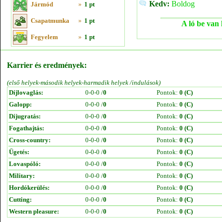
Kedv:
Boldog
Jármód
»
1 pt
Csapatmunka
»
1 pt
A ló be van 
Fegyelem
»
1 pt
Karrier és eredmények:
(első helyek-második helyek-harmadik helyek /indulások)
Díjlovaglás:
0-0-0 /
0
Pontok:
0 (C)
Galopp:
0-0-0 /
0
Pontok:
0 (C)
Díjugratás:
0-0-0 /
0
Pontok:
0 (C)
Fogathajtás:
0-0-0 /
0
Pontok:
0 (C)
Cross-country:
0-0-0 /
0
Pontok:
0 (C)
Ügetés:
0-0-0 /
0
Pontok:
0 (C)
Lovaspóló:
0-0-0 /
0
Pontok:
0 (C)
Military:
0-0-0 /
0
Pontok:
0 (C)
Hordókerülés:
0-0-0 /
0
Pontok:
0 (C)
Cutting:
0-0-0 /
0
Pontok:
0 (C)
Western pleasure:
0-0-0 /
0
Pontok:
0 (C)