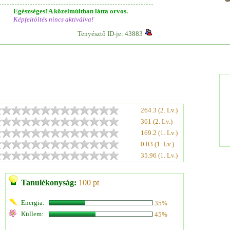
Egészséges! A közelmúltban látta orvos.
Képfeltöltés nincs aktiválva!
Tenyésztő ID-je: 43883
264.3 (2. Lv.)
361 (2. Lv.)
169.2 (1. Lv.)
0.03 (1. Lv.)
35.96 (1. Lv.)
Tanulékonyság:
100 pt
Energia:
35%
Küllem:
45%