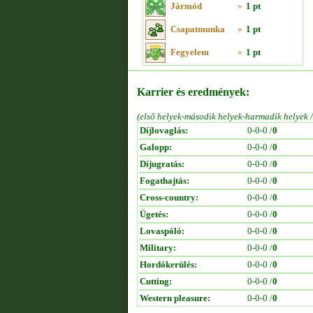
Jármód
»
1 pt
Csapatmunka
»
1 pt
Fegyelem
»
1 pt
Karrier és eredmények:
(első helyek-második helyek-harmadik helyek 
Díjlovaglás:
0-0-0 /
0
Galopp:
0-0-0 /
0
Díjugratás:
0-0-0 /
0
Fogathajtás:
0-0-0 /
0
Cross-country:
0-0-0 /
0
Ügetés:
0-0-0 /
0
Lovaspóló:
0-0-0 /
0
Military:
0-0-0 /
0
Hordókerülés:
0-0-0 /
0
Cutting:
0-0-0 /
0
Western pleasure:
0-0-0 /
0