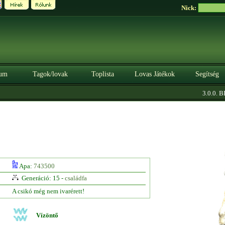
Nick:
um
Tagok/lovak
Toplista
Lovas Játékok
Segítség
3.0.0. BÉ
Apa:
743500
Generáció: 15 -
családfa
A csikó még nem ivarérett!
Vízöntő