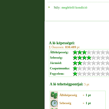
Súly:
megfelelő kondíció
A ló képességei:
Σ Összesen:
830.489
pt
Állóképesség:
Sebesség:
Jármód:
Csapatmunka:
Fegyelem:
A ló tehetségpontjai:
5 pt
Állóképesség
»
1 pt
Sebesség
»
1 pt