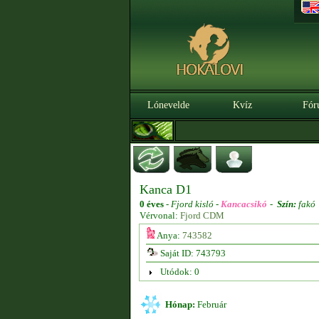
Lónevelde
Kvíz
Fór
Kanca D1
0 éves
-
Fjord kisló -
Kancacsikó
-
Szín:
fakó
Vérvonal:
Fjord CDM
Anya:
743582
Saját ID: 743793
Utódok: 0
Hónap:
Február