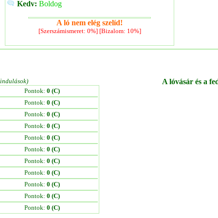
Kedv:
Boldog
A ló nem elég szelíd!
[Szerszámismeret: 0%] [Bizalom: 10%]
/indulások)
A lóvásár és a fe
Pontok:
0 (C)
Pontok:
0 (C)
Pontok:
0 (C)
Pontok:
0 (C)
Pontok:
0 (C)
Pontok:
0 (C)
Pontok:
0 (C)
Pontok:
0 (C)
Pontok:
0 (C)
Pontok:
0 (C)
Pontok:
0 (C)