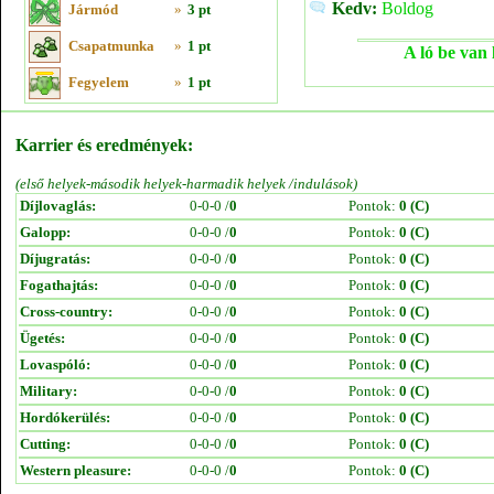
Kedv:
Boldog
Jármód
»
3 pt
Csapatmunka
»
1 pt
A ló be van 
Fegyelem
»
1 pt
Karrier és eredmények:
(első helyek-második helyek-harmadik helyek /indulások)
Díjlovaglás:
0-0-0 /
0
Pontok:
0 (C)
Galopp:
0-0-0 /
0
Pontok:
0 (C)
Díjugratás:
0-0-0 /
0
Pontok:
0 (C)
Fogathajtás:
0-0-0 /
0
Pontok:
0 (C)
Cross-country:
0-0-0 /
0
Pontok:
0 (C)
Ügetés:
0-0-0 /
0
Pontok:
0 (C)
Lovaspóló:
0-0-0 /
0
Pontok:
0 (C)
Military:
0-0-0 /
0
Pontok:
0 (C)
Hordókerülés:
0-0-0 /
0
Pontok:
0 (C)
Cutting:
0-0-0 /
0
Pontok:
0 (C)
Western pleasure:
0-0-0 /
0
Pontok:
0 (C)