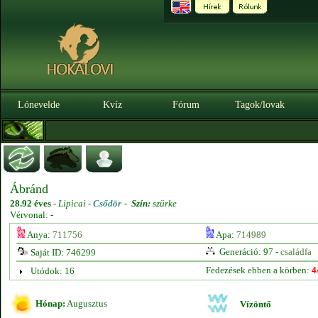
Lónevelde
Kvíz
Fórum
Tagok/lovak
Ábránd
28.92 éves
-
Lipicai -
Csődör
-
Szín:
szürke
Vérvonal: -
Anya:
711756
Apa:
714989
Generáció: 97 -
családfa
Saját ID: 746299
Fedezések ebben a körben:
4
Utódok: 16
Hónap:
Augusztus
Vízöntő