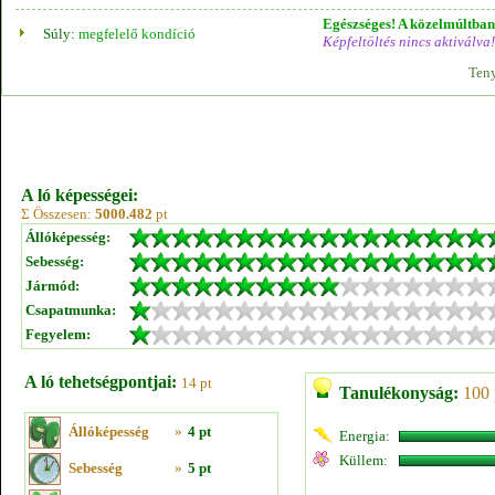
Egészséges! A közelmúltban 
Súly:
megfelelő kondíció
Képfeltöltés nincs aktiválva!
Teny
A ló képességei:
Σ Összesen:
5000.482
pt
Állóképesség:
Sebesség:
Jármód:
Csapatmunka:
Fegyelem:
A ló tehetségpontjai:
14 pt
Tanulékonyság:
100 
Állóképesség
»
4 pt
Energia:
Küllem:
Sebesség
»
5 pt