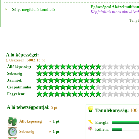
Egészséges! A közelmúltban 
Súly:
megfelelő kondíció
Képfeltöltés nincs aktiválva!
Tenyé
A ló képességei:
Σ Összesen:
5002.13
pt
Állóképesség:
Sebesség:
Jármód:
Csapatmunka:
Fegyelem:
A ló tehetségpontjai:
5 pt
Tanulékonyság:
100 
Állóképesség
»
1 pt
Energia:
Küllem:
Sebesség
»
1 pt