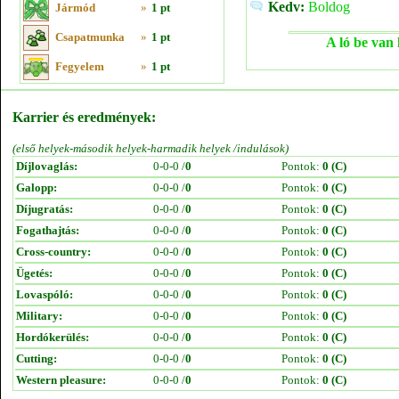
Kedv:
Boldog
Jármód
»
1 pt
Csapatmunka
»
1 pt
A ló be van 
Fegyelem
»
1 pt
Karrier és eredmények:
(első helyek-második helyek-harmadik helyek /indulások)
Díjlovaglás:
0-0-0 /
0
Pontok:
0 (C)
Galopp:
0-0-0 /
0
Pontok:
0 (C)
Díjugratás:
0-0-0 /
0
Pontok:
0 (C)
Fogathajtás:
0-0-0 /
0
Pontok:
0 (C)
Cross-country:
0-0-0 /
0
Pontok:
0 (C)
Ügetés:
0-0-0 /
0
Pontok:
0 (C)
Lovaspóló:
0-0-0 /
0
Pontok:
0 (C)
Military:
0-0-0 /
0
Pontok:
0 (C)
Hordókerülés:
0-0-0 /
0
Pontok:
0 (C)
Cutting:
0-0-0 /
0
Pontok:
0 (C)
Western pleasure:
0-0-0 /
0
Pontok:
0 (C)