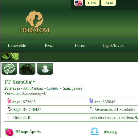
Lónevelde
Kvíz
Fórum
Tagok/lovak
FT SzépOlaj*
28.9 éves
-
Akhal tekini -
Csődör
-
Szín:
fekete
Vérvonal:
Szépremények
Anya:
673685
Apa:
635846
Generáció: 31 -
családfa
Saját ID: 748437
Fedezések ebben a körben:
0
Utódok: 0
Hónap:
Április
Mérleg