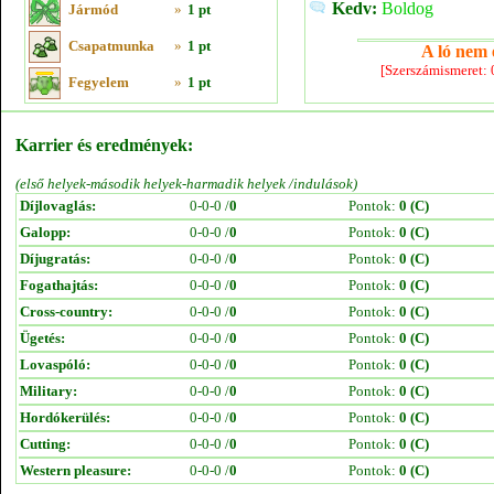
Kedv:
Boldog
Jármód
»
1 pt
Csapatmunka
»
1 pt
A ló nem e
[Szerszámismeret:
Fegyelem
»
1 pt
Karrier és eredmények:
(első helyek-második helyek-harmadik helyek /indulások)
Díjlovaglás:
0-0-0 /
0
Pontok:
0 (C)
Galopp:
0-0-0 /
0
Pontok:
0 (C)
Díjugratás:
0-0-0 /
0
Pontok:
0 (C)
Fogathajtás:
0-0-0 /
0
Pontok:
0 (C)
Cross-country:
0-0-0 /
0
Pontok:
0 (C)
Ügetés:
0-0-0 /
0
Pontok:
0 (C)
Lovaspóló:
0-0-0 /
0
Pontok:
0 (C)
Military:
0-0-0 /
0
Pontok:
0 (C)
Hordókerülés:
0-0-0 /
0
Pontok:
0 (C)
Cutting:
0-0-0 /
0
Pontok:
0 (C)
Western pleasure:
0-0-0 /
0
Pontok:
0 (C)