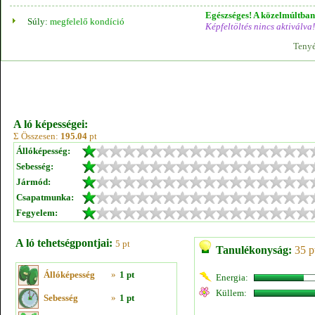
Egészséges! A közelmúltban 
Súly:
megfelelő kondíció
Képfeltöltés nincs aktiválva!
Tenyé
A ló képességei:
Σ Összesen:
195.04
pt
Állóképesség:
Sebesség:
Jármód:
Csapatmunka:
Fegyelem:
A ló tehetségpontjai:
5 pt
Tanulékonyság:
35 p
Állóképesség
»
1 pt
Energia:
Küllem:
Sebesség
»
1 pt