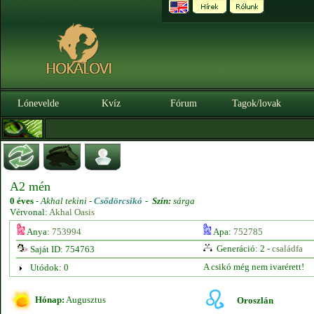
Lónevelde
Kvíz
Fórum
Tagok/lovak
A2 mén
0 éves
-
Akhal tekini -
Csődörcsikó
-
Szín:
sárga
Vérvonal:
Akhal Oasis
Anya:
753994
Apa:
752785
Generáció: 2 -
családfa
Saját ID: 754763
A csikó még nem ivarérett!
Utódok: 0
Hónap:
Augusztus
Oroszlán