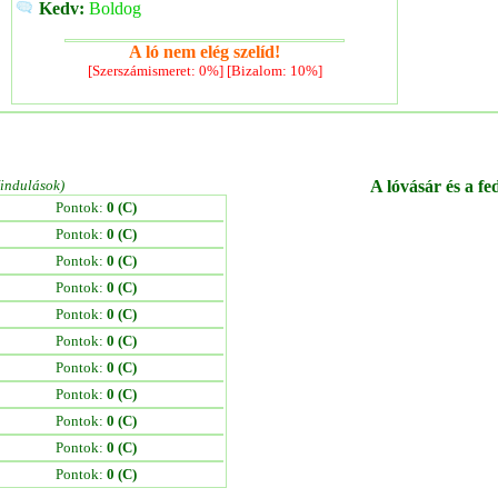
Kedv:
Boldog
A ló nem elég szelíd!
[Szerszámismeret: 0%] [Bizalom: 10%]
/indulások)
A lóvásár és a fe
Pontok:
0 (C)
Pontok:
0 (C)
Pontok:
0 (C)
Pontok:
0 (C)
Pontok:
0 (C)
Pontok:
0 (C)
Pontok:
0 (C)
Pontok:
0 (C)
Pontok:
0 (C)
Pontok:
0 (C)
Pontok:
0 (C)