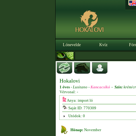
Lónevelde
Kvíz
Fór
Hokalovi
1 éves
-
Lusitano -
Kancacsikó
-
Szín:
krém/cr
Vérvonal: -
Anya: import ló
Saját ID: 770309
Utódok: 0
Hónap:
November