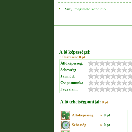
Súly:
megfelelő kondíció
A ló képességei:
Σ Összesen:
0
pt
Állóképesség:
Sebesség:
Jármód:
Csapatmunka:
Fegyelem:
A ló tehetségpontjai:
0 pt
Állóképesség
»
0 pt
Sebesség
»
0 pt