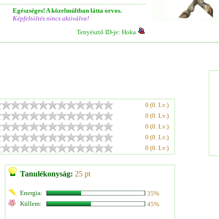
Egészséges! A közelmúltban látta orvos.
Képfeltöltés nincs aktiválva!
Tenyésztő ID-je: Hoka
0 (0. Lv.)
0 (0. Lv.)
0 (0. Lv.)
0 (0. Lv.)
0 (0. Lv.)
Tanulékonyság:
25 pt
Energia:
35%
Küllem:
45%