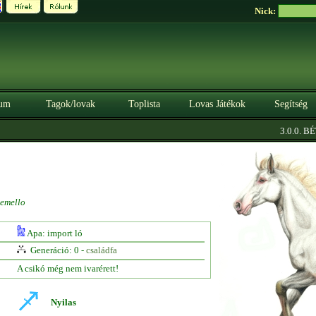
Nick:
um
Tagok/lovak
Toplista
Lovas Játékok
Segítség
3.0.0. BÉTA
emello
Apa: import ló
Generáció: 0 -
családfa
A csikó még nem ivarérett!
Nyilas