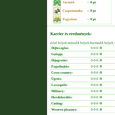
Jármód
»
0 pt
Csapatmunka
»
0 pt
Fegyelem
»
0 pt
Karrier és eredmények:
(első helyek-második helyek-harmadik helyek 
Díjlovaglás:
0-0-0 /
0
Galopp:
0-0-0 /
0
Díjugratás:
0-0-0 /
0
Fogathajtás:
0-0-0 /
0
Cross-country:
0-0-0 /
0
Ügetés:
0-0-0 /
0
Lovaspóló:
0-0-0 /
0
Military:
0-0-0 /
0
Hordókerülés:
0-0-0 /
0
Cutting:
0-0-0 /
0
Western pleasure:
0-0-0 /
0