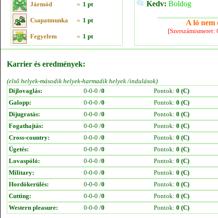
Kedv:
Boldog
Jármód
»
1 pt
Csapatmunka
»
1 pt
A ló nem e
[Szerszámismeret:
Fegyelem
»
1 pt
Karrier és eredmények:
(első helyek-második helyek-harmadik helyek /indulások)
Díjlovaglás:
0-0-0 /
0
Pontok:
0 (C)
Galopp:
0-0-0 /
0
Pontok:
0 (C)
Díjugratás:
0-0-0 /
0
Pontok:
0 (C)
Fogathajtás:
0-0-0 /
0
Pontok:
0 (C)
Cross-country:
0-0-0 /
0
Pontok:
0 (C)
Ügetés:
0-0-0 /
0
Pontok:
0 (C)
Lovaspóló:
0-0-0 /
0
Pontok:
0 (C)
Military:
0-0-0 /
0
Pontok:
0 (C)
Hordókerülés:
0-0-0 /
0
Pontok:
0 (C)
Cutting:
0-0-0 /
0
Pontok:
0 (C)
Western pleasure:
0-0-0 /
0
Pontok:
0 (C)