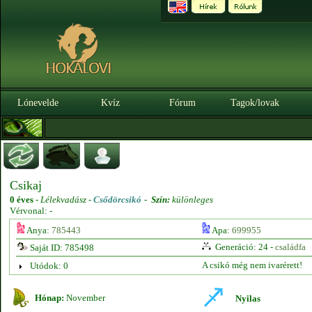
Lónevelde
Kvíz
Fórum
Tagok/lovak
Csikaj
0 éves
-
Lélekvadász -
Csődörcsikó
-
Szín:
különleges
Vérvonal: -
Anya:
785443
Apa:
699955
Generáció: 24 -
családfa
Saját ID: 785498
A csikó még nem ivarérett!
Utódok: 0
Hónap:
November
Nyilas