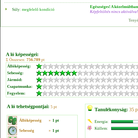
Egészséges! A közelmúltban 
Súly:
megfelelő kondíció
Képfeltöltés nincs aktiválva!
Tenyé
A ló képességei:
Σ Összesen:
756.789
pt
Állóképesség:
Sebesség:
Jármód:
Csapatmunka:
Fegyelem:
A ló tehetségpontjai:
5 pt
Tanulékonyság:
35 p
Állóképesség
»
1 pt
Energia:
Küllem:
Sebesség
»
1 pt