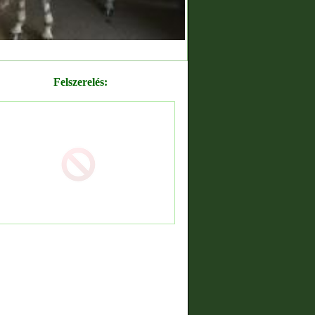
Felszerelés: