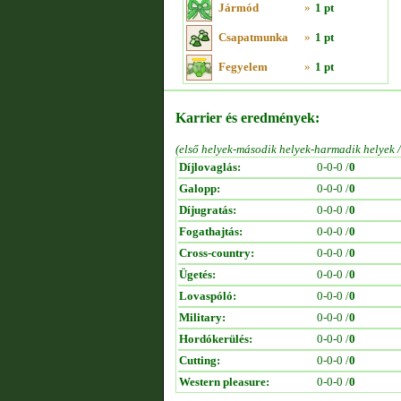
Jármód
»
1 pt
Csapatmunka
»
1 pt
Fegyelem
»
1 pt
Karrier és eredmények:
(első helyek-második helyek-harmadik helyek 
Díjlovaglás:
0-0-0 /
0
Galopp:
0-0-0 /
0
Díjugratás:
0-0-0 /
0
Fogathajtás:
0-0-0 /
0
Cross-country:
0-0-0 /
0
Ügetés:
0-0-0 /
0
Lovaspóló:
0-0-0 /
0
Military:
0-0-0 /
0
Hordókerülés:
0-0-0 /
0
Cutting:
0-0-0 /
0
Western pleasure:
0-0-0 /
0