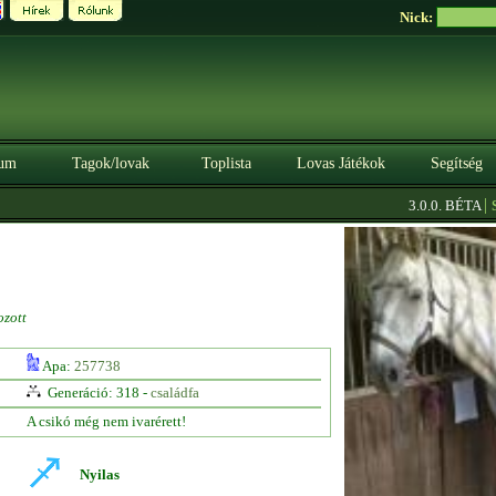
Nick:
um
Tagok/lovak
Toplista
Lovas Játékok
Segítség
|
3.0.0. BÉTA
Sze
ozott
Apa:
257738
Generáció: 318 -
családfa
A csikó még nem ivarérett!
Nyilas