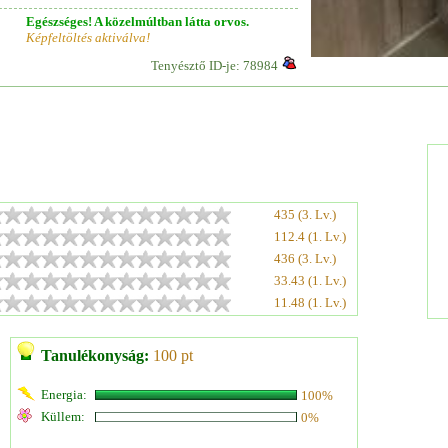
Egészséges! A közelmúltban látta orvos.
Képfeltöltés aktiválva!
Tenyésztő ID-je: 78984
435 (3. Lv.)
112.4 (1. Lv.)
436 (3. Lv.)
33.43 (1. Lv.)
11.48 (1. Lv.)
Tanulékonyság:
100 pt
Energia:
100%
Küllem:
0%