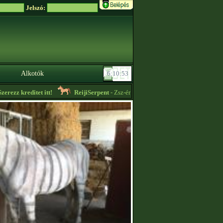
Jelszó:
Alkotók
rezz kreditet itt!
ReijiSerpent
- Zsz-ért vállalok rajzolást! Lovaknak árak 