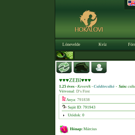
Lónevelde
Kvíz
Fór
♥♥♥ZEBI♥♥♥
1.25 éves
-
Keverék -
Csődörcsikó
-
Szín:
csík
Vérvonal:
D‘s First
Anya:
791838
Saját ID: 791943
Utódok: 0
Hónap:
Március