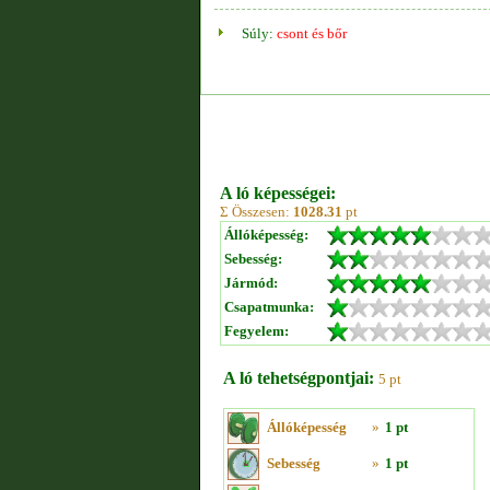
Súly:
csont és bőr
A ló képességei:
Σ Összesen:
1028.31
pt
Állóképesség:
Sebesség:
Jármód:
Csapatmunka:
Fegyelem:
A ló tehetségpontjai:
5 pt
Állóképesség
»
1 pt
Sebesség
»
1 pt