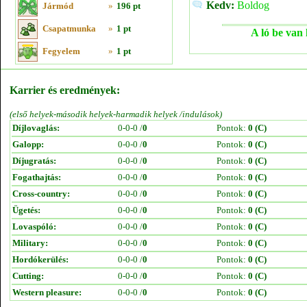
Kedv:
Boldog
Jármód
»
196 pt
Csapatmunka
»
1 pt
A ló be van 
Fegyelem
»
1 pt
Karrier és eredmények:
(első helyek-második helyek-harmadik helyek /indulások)
Díjlovaglás:
0-0-0 /
0
Pontok:
0 (C)
Galopp:
0-0-0 /
0
Pontok:
0 (C)
Díjugratás:
0-0-0 /
0
Pontok:
0 (C)
Fogathajtás:
0-0-0 /
0
Pontok:
0 (C)
Cross-country:
0-0-0 /
0
Pontok:
0 (C)
Ügetés:
0-0-0 /
0
Pontok:
0 (C)
Lovaspóló:
0-0-0 /
0
Pontok:
0 (C)
Military:
0-0-0 /
0
Pontok:
0 (C)
Hordókerülés:
0-0-0 /
0
Pontok:
0 (C)
Cutting:
0-0-0 /
0
Pontok:
0 (C)
Western pleasure:
0-0-0 /
0
Pontok:
0 (C)