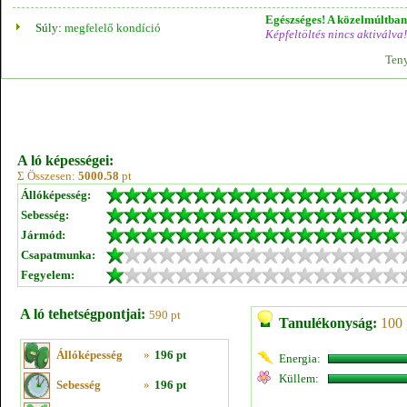
Egészséges! A közelmúltban 
Súly:
megfelelő kondíció
Képfeltöltés nincs aktiválva!
Teny
A ló képességei:
Σ Összesen:
5000.58
pt
Állóképesség:
Sebesség:
Jármód:
Csapatmunka:
Fegyelem:
A ló tehetségpontjai:
590 pt
Tanulékonyság:
100 
Állóképesség
»
196 pt
Energia:
Küllem:
Sebesség
»
196 pt