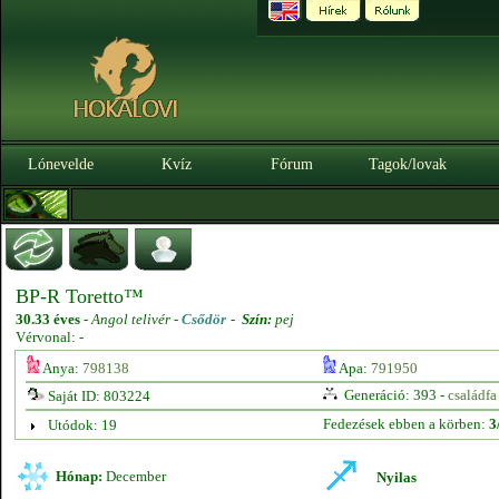
Lónevelde
Kvíz
Fórum
Tagok/lovak
BP-R Toretto™
30.33 éves
-
Angol telivér -
Csődör
-
Szín:
pej
Vérvonal: -
Anya:
798138
Apa:
791950
Generáció: 393 -
családfa
Saját ID: 803224
Fedezések ebben a körben:
3
Utódok: 19
Hónap:
December
Nyilas