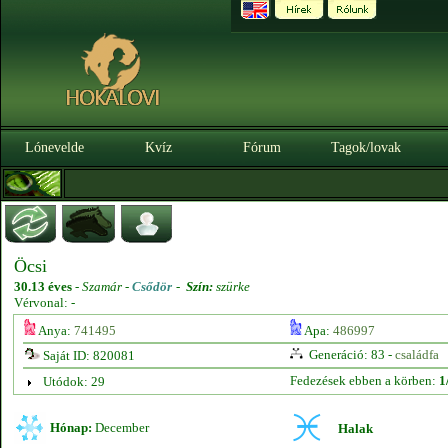
Lónevelde
Kvíz
Fórum
Tagok/lovak
Öcsi
30.13 éves
-
Szamár -
Csődör
-
Szín:
szürke
Vérvonal: -
Anya:
741495
Apa:
486997
Generáció: 83 -
családfa
Saját ID: 820081
Fedezések ebben a körben:
1
Utódok: 29
Hónap:
December
Halak