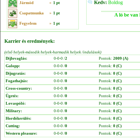
Kedv:
Boldog
Jármód
»
1 pt
Csapatmunka
»
1 pt
A ló be van 
Fegyelem
»
1 pt
Karrier és eredmények:
(első helyek-második helyek-harmadik helyek /indulások)
Díjlovaglás:
0-0-0 /
2
Pontok:
2009 (A)
Galopp:
0-0-0 /
0
Pontok:
0 (C)
Díjugratás:
0-0-0 /
0
Pontok:
0 (C)
Fogathajtás:
0-0-0 /
0
Pontok:
0 (C)
Cross-country:
0-0-0 /
0
Pontok:
0 (C)
Ügetés:
0-0-0 /
0
Pontok:
0 (C)
Lovaspóló:
0-0-0 /
0
Pontok:
0 (C)
Military:
0-0-0 /
0
Pontok:
0 (C)
Hordókerülés:
0-0-0 /
0
Pontok:
0 (C)
Cutting:
0-0-0 /
0
Pontok:
0 (C)
Western pleasure:
0-0-0 /
0
Pontok:
0 (C)