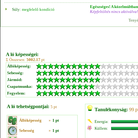
Egészséges! A közelmúltban 
Súly:
megfelelő kondíció
Képfeltöltés nincs aktiválva!
Tenyé
A ló képességei:
Σ Összesen:
5002.17
pt
Állóképesség:
Sebesség:
Jármód:
Csapatmunka:
Fegyelem:
A ló tehetségpontjai:
5 pt
Tanulékonyság:
99 p
Állóképesség
»
1 pt
Energia:
Küllem:
Sebesség
»
1 pt