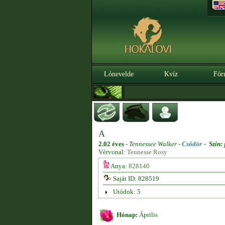
Lónevelde
Kvíz
Fór
A
2.02 éves
-
Tennessee Walker -
Csődör
-
Szín:
Vérvonal:
Tennesse Rosy
Anya:
828140
Saját ID: 828519
Utódok: 5
Hónap:
Április