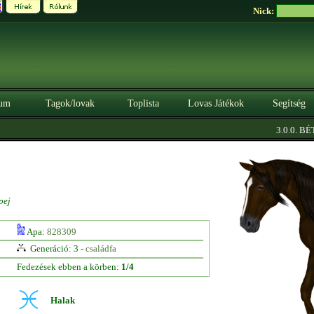
Nick:
um
Tagok/lovak
Toplista
Lovas Játékok
Segítség
3.0.0. BÉTA
pej
Apa:
828309
Generáció: 3 -
családfa
Fedezések ebben a körben:
1/4
Halak