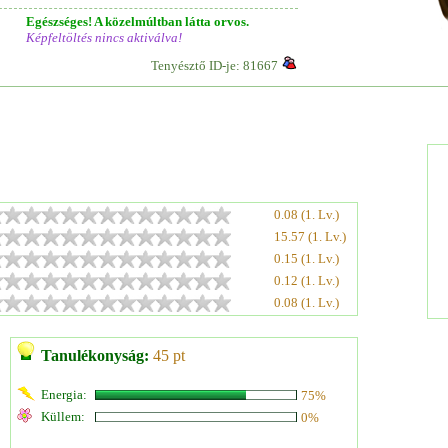
Egészséges! A közelmúltban látta orvos.
Képfeltöltés nincs aktiválva!
Tenyésztő ID-je: 81667
0.08 (1. Lv.)
15.57 (1. Lv.)
0.15 (1. Lv.)
0.12 (1. Lv.)
0.08 (1. Lv.)
Tanulékonyság:
45 pt
Energia:
75%
Küllem:
0%