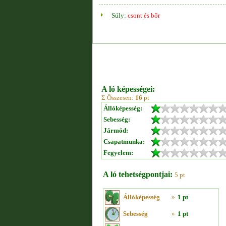
Súly:
csont és bőr
A ló képességei:
Σ Összesen:
16
pt
Állóképesség:
Sebesség:
Jármód:
Csapatmunka:
Fegyelem:
A ló tehetségpontjai:
5 pt
Állóképesség
»
1 pt
Sebesség
»
1 pt