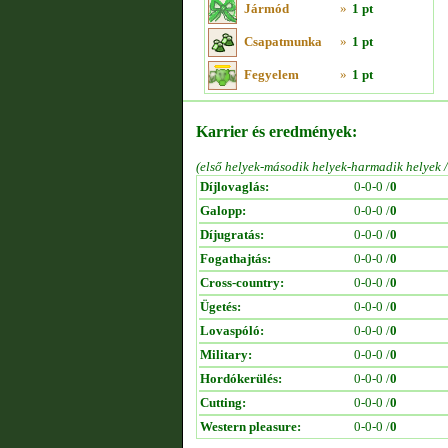
Jármód
»
1 pt
Csapatmunka
»
1 pt
Fegyelem
»
1 pt
Karrier és eredmények:
(első helyek-második helyek-harmadik helyek 
Díjlovaglás:
0-0-0 /
0
Galopp:
0-0-0 /
0
Díjugratás:
0-0-0 /
0
Fogathajtás:
0-0-0 /
0
Cross-country:
0-0-0 /
0
Ügetés:
0-0-0 /
0
Lovaspóló:
0-0-0 /
0
Military:
0-0-0 /
0
Hordókerülés:
0-0-0 /
0
Cutting:
0-0-0 /
0
Western pleasure:
0-0-0 /
0