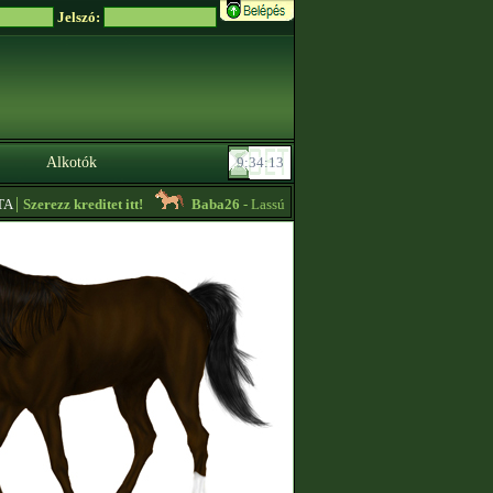
Jelszó:
Alkotók
|
Szerezz kreditet itt!
Baba26
- Lassú körös edzőt keresek sürgősen!! -
08:3