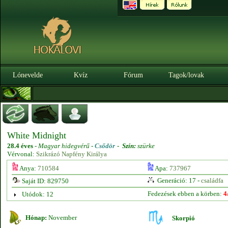
Lónevelde
Kvíz
Fórum
Tagok/lovak
White Midnight
28.4 éves
-
Magyar hidegvérű -
Csődör
-
Szín:
szürke
Vérvonal:
Szikrázó Napfény Királya
Anya:
710584
Apa:
737967
Generáció: 17 -
családfa
Saját ID: 829750
Fedezések ebben a körben:
4
Utódok: 12
Hónap:
November
Skorpió