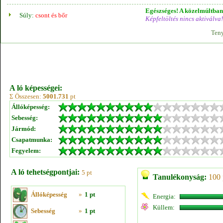
Egészséges! A közelmúltban 
Súly:
csont és bőr
Képfeltöltés nincs aktiválva!
Teny
A ló képességei:
Σ Összesen:
5001.731
pt
Állóképesség:
Sebesség:
Jármód:
Csapatmunka:
Fegyelem:
A ló tehetségpontjai:
5 pt
Tanulékonyság:
100 
Állóképesség
»
1 pt
Energia:
Küllem:
Sebesség
»
1 pt