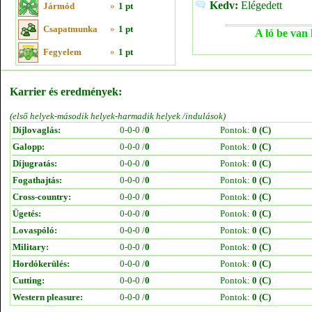
Kedv:
Elégedett
Jármód
»
1 pt
Csapatmunka
»
1 pt
A ló be van 
Fegyelem
»
1 pt
Karrier és eredmények:
(első helyek-második helyek-harmadik helyek /indulások)
Díjlovaglás:
0-0-0 /
0
Pontok:
0 (C)
Galopp:
0-0-0 /
0
Pontok:
0 (C)
Díjugratás:
0-0-0 /
0
Pontok:
0 (C)
Fogathajtás:
0-0-0 /
0
Pontok:
0 (C)
Cross-country:
0-0-0 /
0
Pontok:
0 (C)
Ügetés:
0-0-0 /
0
Pontok:
0 (C)
Lovaspóló:
0-0-0 /
0
Pontok:
0 (C)
Military:
0-0-0 /
0
Pontok:
0 (C)
Hordókerülés:
0-0-0 /
0
Pontok:
0 (C)
Cutting:
0-0-0 /
0
Pontok:
0 (C)
Western pleasure:
0-0-0 /
0
Pontok:
0 (C)