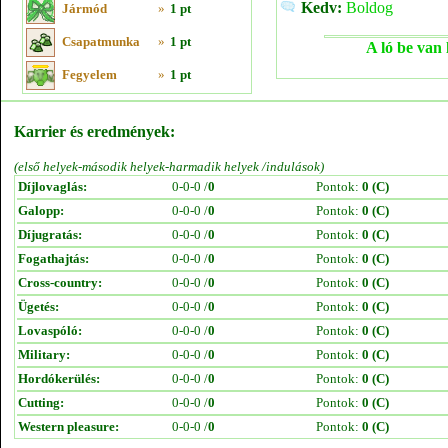
Kedv:
Boldog
Jármód
»
1 pt
Csapatmunka
»
1 pt
A ló be van 
Fegyelem
»
1 pt
Karrier és eredmények:
(első helyek-második helyek-harmadik helyek /indulások)
Díjlovaglás:
0-0-0 /
0
Pontok:
0 (C)
Galopp:
0-0-0 /
0
Pontok:
0 (C)
Díjugratás:
0-0-0 /
0
Pontok:
0 (C)
Fogathajtás:
0-0-0 /
0
Pontok:
0 (C)
Cross-country:
0-0-0 /
0
Pontok:
0 (C)
Ügetés:
0-0-0 /
0
Pontok:
0 (C)
Lovaspóló:
0-0-0 /
0
Pontok:
0 (C)
Military:
0-0-0 /
0
Pontok:
0 (C)
Hordókerülés:
0-0-0 /
0
Pontok:
0 (C)
Cutting:
0-0-0 /
0
Pontok:
0 (C)
Western pleasure:
0-0-0 /
0
Pontok:
0 (C)