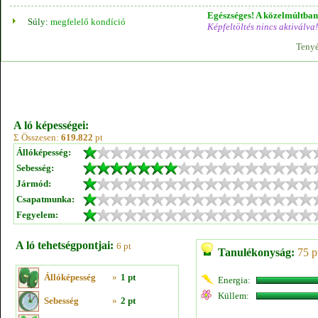
Egészséges! A közelmúltban 
Súly:
megfelelő kondíció
Képfeltöltés nincs aktiválva!
Tenyé
A ló képességei:
Σ Összesen:
619.822
pt
Állóképesség:
Sebesség:
Jármód:
Csapatmunka:
Fegyelem:
A ló tehetségpontjai:
6 pt
Tanulékonyság:
75 p
Állóképesség
»
1 pt
Energia:
Küllem:
Sebesség
»
2 pt