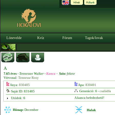
Lónevelde
Kvíz
Fórum
Tagok/lovak
A
7.65 éves
-
Tennessee Walker -
Kanca
-
Szín:
fekete
Vérvonal:
Tennesse Rosy
Anya:
830485
Apa:
830491
Generáció: 6 -
családfa
Saját ID: 831485
A kanca befedezhető!
Utódok: 6
Hónap:
December
Halak