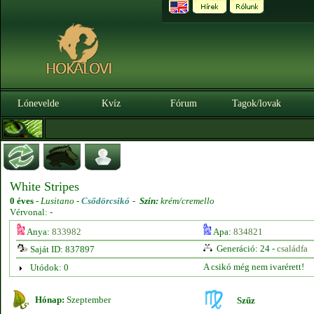
Lónevelde
Kvíz
Fórum
Tagok/lovak
White Stripes
0 éves
-
Lusitano -
Csődörcsikó
-
Szín:
krém/cremello
Vérvonal: -
Anya:
833982
Apa:
834821
Generáció: 24 -
családfa
Saját ID: 837897
A csikó még nem ivarérett!
Utódok: 0
Hónap:
Szeptember
Szűz