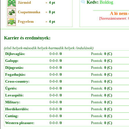
Kedv:
Boldog
Jármód
»
4 pt
Csapatmunka
»
8 pt
A ló nem e
[Szerszámismeret:
Fegyelem
»
4 pt
Karrier és eredmények:
(első helyek-második helyek-harmadik helyek /indulások)
Díjlovaglás:
0-0-0 /
0
Pontok:
0 (C)
Galopp:
0-0-0 /
0
Pontok:
0 (C)
Díjugratás:
0-0-0 /
0
Pontok:
0 (C)
Fogathajtás:
0-0-0 /
0
Pontok:
0 (C)
Cross-country:
0-0-0 /
0
Pontok:
0 (C)
Ügetés:
0-0-0 /
0
Pontok:
0 (C)
Lovaspóló:
0-0-0 /
0
Pontok:
0 (C)
Military:
0-0-0 /
0
Pontok:
0 (C)
Hordókerülés:
0-0-0 /
0
Pontok:
0 (C)
Cutting:
0-0-0 /
0
Pontok:
0 (C)
Western pleasure:
0-0-0 /
0
Pontok:
0 (C)