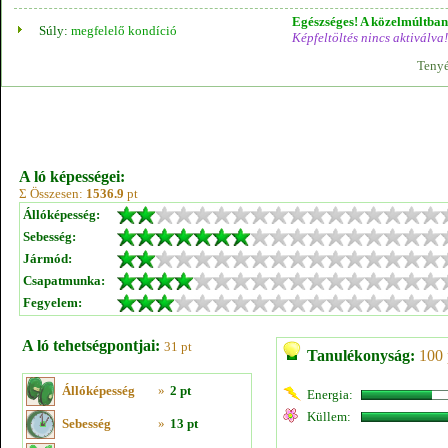
Egészséges! A közelmúltban 
Súly:
megfelelő kondíció
Képfeltöltés nincs aktiválva!
Tenyé
A ló képességei:
Σ Összesen:
1536.9
pt
Állóképesség:
Sebesség:
Jármód:
Csapatmunka:
Fegyelem:
A ló tehetségpontjai:
31 pt
Tanulékonyság:
100 
Állóképesség
»
2 pt
Energia:
Küllem:
Sebesség
»
13 pt