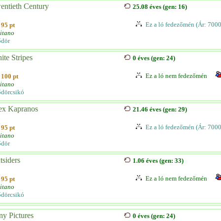
entieth Century
25.08 éves (gen: 16)
Ez a ló fedezőmén (Ár: 7000
95 pt
itano
ődör
ite Stripes
0 éves (gen: 24)
Ez a ló nem fedezőmén
100 pt
itano
dörcsikó
ex Kapranos
21.46 éves (gen: 29)
Ez a ló fedezőmén (Ár: 7000
95 pt
itano
ődör
tsiders
1.06 éves (gen: 33)
Ez a ló nem fedezőmén
95 pt
itano
dörcsikó
ny Pictures
0 éves (gen: 24)