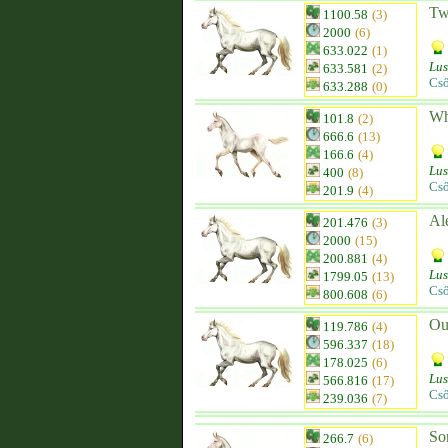
Tw
1100.58
(3)
2000
(6)
633.022
(1)
Lus
633.581
(2)
Cs
633.288
(0)
Wh
101.8
(2)
666.6
(13)
166.6
(4)
Lus
400
(8)
Cső
201.9
(4)
Al
201.476
(3)
2000
(15)
200.881
(4)
Lus
1799.05
(13)
Cs
800.608
(6)
Ou
119.786
(4)
596.337
(18)
178.025
(6)
Lus
566.816
(17)
Cső
239.036
(7)
So
266.7
(6)