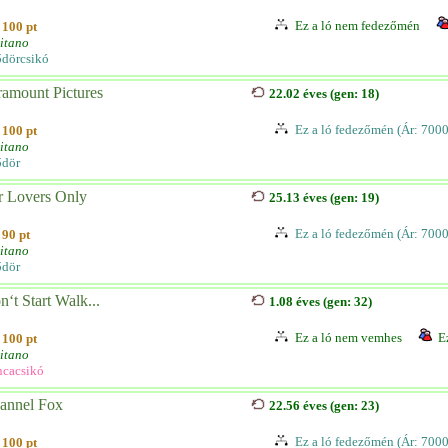
Ez a ló nem fedezőmén
100 pt
itano
dörcsikó
ramount Pictures
22.02 éves (gen: 18)
Ez a ló fedezőmén (Ár: 7000
100 pt
itano
ődör
r Lovers Only
25.13 éves (gen: 19)
Ez a ló fedezőmén (Ár: 7000
90 pt
itano
ődör
‘t Start Walk...
1.08 éves (gen: 32)
Ez a ló nem vemhes
E
100 pt
itano
cacsikó
annel Fox
22.56 éves (gen: 23)
Ez a ló fedezőmén (Ár: 7000
100 pt