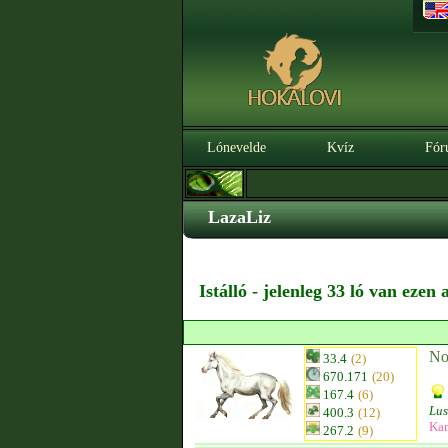
Lónevelde
Kvíz
Fór
LazaLiz
Istálló - jelenleg 33 ló van ezen
No
33.4
(2)
670.171
(20)
167.4
(6)
Lus
400.3
(12)
Kan
267.2
(9)