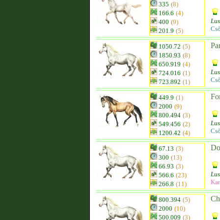
335
(8)
166.6
(4)
Lus
400
(9)
Cső
201.9
(5)
Pa
1050.72
(5)
1850.93
(8)
650.919
(4)
Lus
724.016
(1)
Cs
723.892
(1)
Fo
449.9
(1)
2000
(9)
800.494
(3)
Lus
549.456
(2)
Cs
1200.42
(4)
Don
67.13
(3)
300
(13)
66.93
(3)
Lus
566.6
(23)
Kan
266.8
(11)
Ch
800.394
(5)
2000
(10)
500.009
(3)