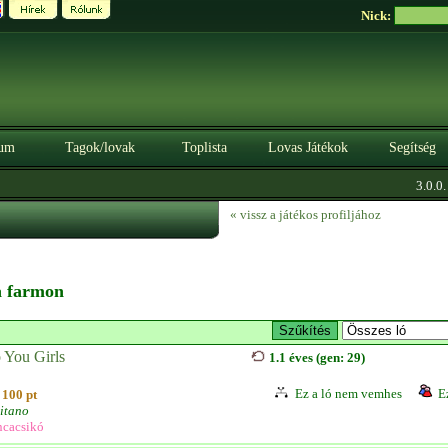
Nick:
um
Tagok/lovak
Toplista
Lovas Játékok
Segítség
3.0.0. B
« vissz a játékos profiljához
 a farmon
 You Girls
1.1 éves (gen: 29)
Ez a ló nem vemhes
E
100 pt
itano
cacsikó