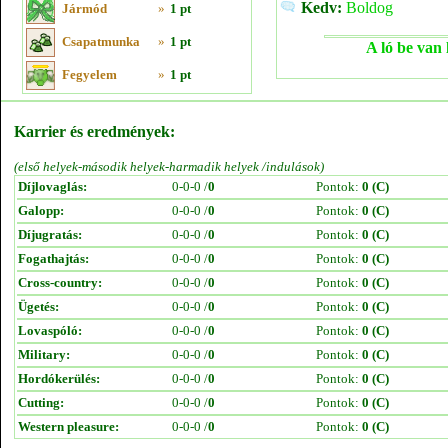
Kedv:
Boldog
Jármód
»
1 pt
Csapatmunka
»
1 pt
A ló be van 
Fegyelem
»
1 pt
Karrier és eredmények:
(első helyek-második helyek-harmadik helyek /indulások)
Díjlovaglás:
0-0-0 /
0
Pontok:
0 (C)
Galopp:
0-0-0 /
0
Pontok:
0 (C)
Díjugratás:
0-0-0 /
0
Pontok:
0 (C)
Fogathajtás:
0-0-0 /
0
Pontok:
0 (C)
Cross-country:
0-0-0 /
0
Pontok:
0 (C)
Ügetés:
0-0-0 /
0
Pontok:
0 (C)
Lovaspóló:
0-0-0 /
0
Pontok:
0 (C)
Military:
0-0-0 /
0
Pontok:
0 (C)
Hordókerülés:
0-0-0 /
0
Pontok:
0 (C)
Cutting:
0-0-0 /
0
Pontok:
0 (C)
Western pleasure:
0-0-0 /
0
Pontok:
0 (C)