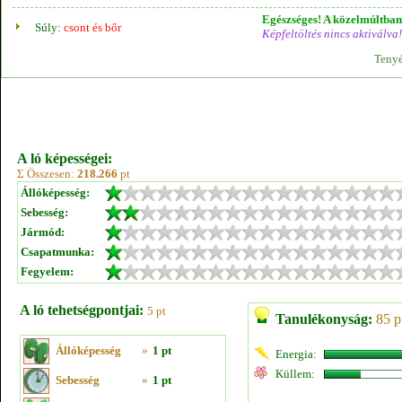
Egészséges! A közelmúltban 
Súly:
csont és bőr
Képfeltöltés nincs aktiválva!
Tenyé
A ló képességei:
Σ Összesen:
218.266
pt
Állóképesség:
Sebesség:
Jármód:
Csapatmunka:
Fegyelem:
A ló tehetségpontjai:
5 pt
Tanulékonyság:
85 p
Állóképesség
»
1 pt
Energia:
Küllem:
Sebesség
»
1 pt