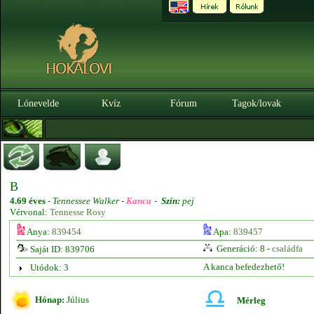
Lónevelde
Kvíz
Fórum
Tagok/lovak
B
4.69 éves
-
Tennessee Walker -
Kanca
-
Szín:
pej
Vérvonal:
Tennesse Rosy
Anya:
839454
Apa:
839457
Generáció: 8 -
családfa
Saját ID: 839706
A kanca befedezhető!
Utódok: 3
Hónap:
Július
Mérleg