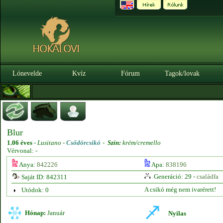
Lónevelde
Kvíz
Fórum
Tagok/lovak
Blur
1.06 éves
-
Lusitano -
Csődörcsikó
-
Szín:
krém/cremello
Vérvonal: -
Anya:
842226
Apa:
838196
Generáció: 29 -
családfa
Saját ID: 842311
A csikó még nem ivarérett!
Utódok: 0
Hónap:
Január
Nyilas