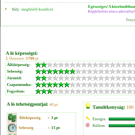
Egészséges! A közelmúltban 
Súly:
megfelelő kondíció
Képfeltöltés nincs aktiválva!
Tenyé
A ló képességei:
Σ Összesen:
1700
pt
Állóképesség:
Sebesség:
Jármód:
Csapatmunka:
Fegyelem:
A ló tehetségpontjai:
40 pt
Tanulékonyság:
100 
Állóképesség
»
3 pt
Energia:
Küllem:
Sebesség
»
15 pt