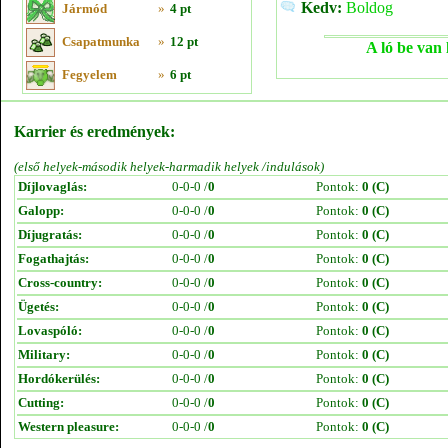
Kedv:
Boldog
Jármód
»
4 pt
Csapatmunka
»
12 pt
A ló be van 
Fegyelem
»
6 pt
Karrier és eredmények:
(első helyek-második helyek-harmadik helyek /indulások)
Díjlovaglás:
0-0-0 /
0
Pontok:
0 (C)
Galopp:
0-0-0 /
0
Pontok:
0 (C)
Díjugratás:
0-0-0 /
0
Pontok:
0 (C)
Fogathajtás:
0-0-0 /
0
Pontok:
0 (C)
Cross-country:
0-0-0 /
0
Pontok:
0 (C)
Ügetés:
0-0-0 /
0
Pontok:
0 (C)
Lovaspóló:
0-0-0 /
0
Pontok:
0 (C)
Military:
0-0-0 /
0
Pontok:
0 (C)
Hordókerülés:
0-0-0 /
0
Pontok:
0 (C)
Cutting:
0-0-0 /
0
Pontok:
0 (C)
Western pleasure:
0-0-0 /
0
Pontok:
0 (C)