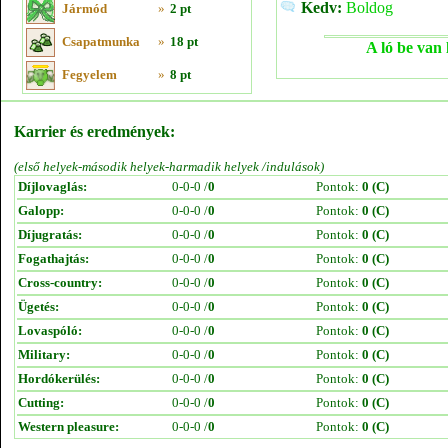
Kedv:
Boldog
Jármód
»
2 pt
Csapatmunka
»
18 pt
A ló be van 
Fegyelem
»
8 pt
Karrier és eredmények:
(első helyek-második helyek-harmadik helyek /indulások)
Díjlovaglás:
0-0-0 /
0
Pontok:
0 (C)
Galopp:
0-0-0 /
0
Pontok:
0 (C)
Díjugratás:
0-0-0 /
0
Pontok:
0 (C)
Fogathajtás:
0-0-0 /
0
Pontok:
0 (C)
Cross-country:
0-0-0 /
0
Pontok:
0 (C)
Ügetés:
0-0-0 /
0
Pontok:
0 (C)
Lovaspóló:
0-0-0 /
0
Pontok:
0 (C)
Military:
0-0-0 /
0
Pontok:
0 (C)
Hordókerülés:
0-0-0 /
0
Pontok:
0 (C)
Cutting:
0-0-0 /
0
Pontok:
0 (C)
Western pleasure:
0-0-0 /
0
Pontok:
0 (C)