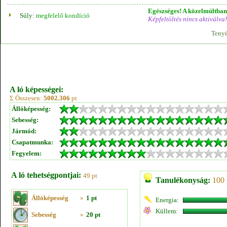
Egészséges! A közelmúltban 
Súly:
megfelelő kondíció
Képfeltöltés nincs aktiválva!
Tenyé
A ló képességei:
Σ Összesen:
5002.306
pt
Állóképesség:
Sebesség:
Jármód:
Csapatmunka:
Fegyelem:
A ló tehetségpontjai:
49 pt
Tanulékonyság:
100 
Állóképesség
»
1 pt
Energia:
Küllem:
Sebesség
»
20 pt