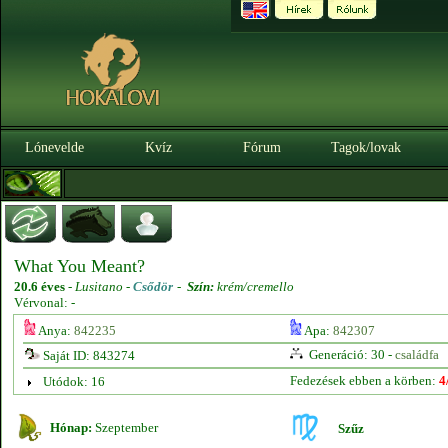
Lónevelde
Kvíz
Fórum
Tagok/lovak
What You Meant?
20.6 éves
-
Lusitano -
Csődör
-
Szín:
krém/cremello
Vérvonal: -
Anya:
842235
Apa:
842307
Generáció: 30 -
családfa
Saját ID: 843274
Fedezések ebben a körben:
4
Utódok: 16
Hónap:
Szeptember
Szűz