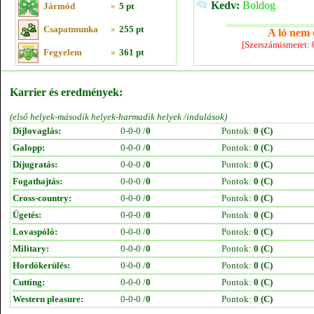
Kedv:
Boldog
Jármód
»
5 pt
Csapatmunka
»
255 pt
A ló nem e
[Szerszámismeret:
Fegyelem
»
361 pt
Karrier és eredmények:
(első helyek-második helyek-harmadik helyek /indulások)
Díjlovaglás:
0-0-0 /
0
Pontok:
0 (C)
Galopp:
0-0-0 /
0
Pontok:
0 (C)
Díjugratás:
0-0-0 /
0
Pontok:
0 (C)
Fogathajtás:
0-0-0 /
0
Pontok:
0 (C)
Cross-country:
0-0-0 /
0
Pontok:
0 (C)
Ügetés:
0-0-0 /
0
Pontok:
0 (C)
Lovaspóló:
0-0-0 /
0
Pontok:
0 (C)
Military:
0-0-0 /
0
Pontok:
0 (C)
Hordókerülés:
0-0-0 /
0
Pontok:
0 (C)
Cutting:
0-0-0 /
0
Pontok:
0 (C)
Western pleasure:
0-0-0 /
0
Pontok:
0 (C)