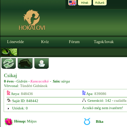
Lónevelde
Kvíz
Fórum
Tagok/lovak
Csikaj
0 éves
-
Gidrán -
Kancacsikó
-
Szín:
sárga
Vérvonal:
Tündéri Gidránok
Anya:
848436
Apa:
839086
Generáció: 142 -
családfa
Saját ID: 848442
A csikó még nem ivarérett!
Utódok: 0
Hónap:
Május
Bika