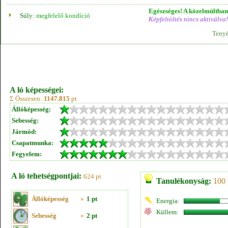
Egészséges! A közelmúltban 
Súly:
megfelelő kondíció
Képfeltöltés nincs aktiválva!
Tenyé
A ló képességei:
Σ Összesen:
1147.815
pt
Állóképesség:
Sebesség:
Jármód:
Csapatmunka:
Fegyelem:
A ló tehetségpontjai:
624 pt
Tanulékonyság:
100 
Állóképesség
»
1 pt
Energia:
Küllem:
Sebesség
»
2 pt