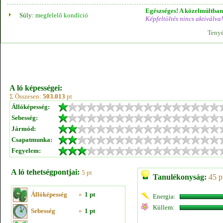
Egészséges! A közelmúltban 
Súly:
megfelelő kondíció
Képfeltöltés nincs aktiválva!
Tenyé
A ló képességei:
Σ Összesen:
503.013
pt
Állóképesség:
Sebesség:
Jármód:
Csapatmunka:
Fegyelem:
A ló tehetségpontjai:
5 pt
Tanulékonyság:
45 p
Állóképesség
»
1 pt
Energia:
Küllem:
Sebesség
»
1 pt