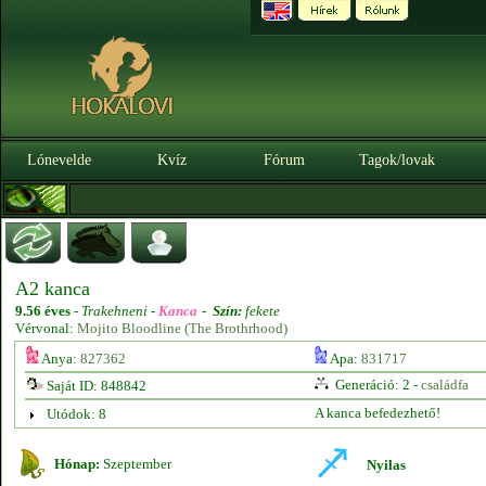
Lónevelde
Kvíz
Fórum
Tagok/lovak
A2 kanca
9.56 éves
-
Trakehneni -
Kanca
-
Szín:
fekete
Vérvonal:
Mojito Bloodline (The Brothrhood)
Anya:
827362
Apa:
831717
Generáció: 2 -
családfa
Saját ID: 848842
A kanca befedezhető!
Utódok: 8
Hónap:
Szeptember
Nyilas