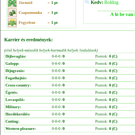
Kedv:
Boldog
Jármód
»
1 pt
Csapatmunka
»
1 pt
A ló be van 
Fegyelem
»
1 pt
Karrier és eredmények:
(első helyek-második helyek-harmadik helyek /indulások)
Díjlovaglás:
0-0-0 /
0
Pontok:
0 (C)
Galopp:
0-0-0 /
0
Pontok:
0 (C)
Díjugratás:
0-0-0 /
0
Pontok:
0 (C)
Fogathajtás:
0-0-0 /
0
Pontok:
0 (C)
Cross-country:
0-0-0 /
0
Pontok:
0 (C)
Ügetés:
0-0-0 /
0
Pontok:
0 (C)
Lovaspóló:
0-0-0 /
0
Pontok:
0 (C)
Military:
0-0-0 /
0
Pontok:
0 (C)
Hordókerülés:
0-0-0 /
0
Pontok:
0 (C)
Cutting:
0-0-0 /
0
Pontok:
0 (C)
Western pleasure:
0-0-0 /
0
Pontok:
0 (C)