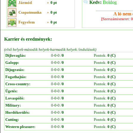
Kedv:
Boldog
Jármód
»
0 pt
Csapatmunka
»
0 pt
A ló nem e
[Szerszámismeret: 
Fegyelem
»
0 pt
Karrier és eredmények:
(első helyek-második helyek-harmadik helyek /indulások)
Díjlovaglás:
0-0-0 /
0
Pontok:
0 (C)
Galopp:
0-0-0 /
0
Pontok:
0 (C)
Díjugratás:
0-0-0 /
0
Pontok:
0 (C)
Fogathajtás:
0-0-0 /
0
Pontok:
0 (C)
Cross-country:
0-0-0 /
0
Pontok:
0 (C)
Ügetés:
0-0-0 /
0
Pontok:
0 (C)
Lovaspóló:
0-0-0 /
0
Pontok:
0 (C)
Military:
0-0-0 /
0
Pontok:
0 (C)
Hordókerülés:
0-0-0 /
0
Pontok:
0 (C)
Cutting:
0-0-0 /
0
Pontok:
0 (C)
Western pleasure:
0-0-0 /
0
Pontok:
0 (C)