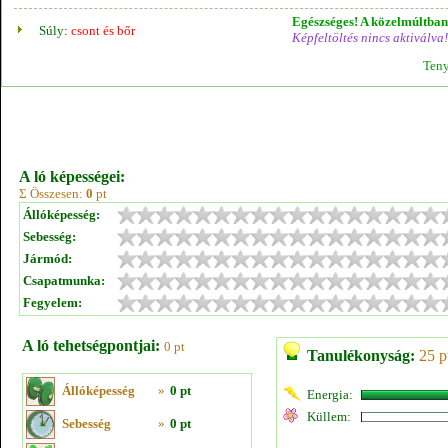
Egészséges! A közelmúltban 
Súly:
csont és bőr
Képfeltöltés nincs aktiválva!
Teny
A ló képességei:
Σ Összesen:
0
pt
Állóképesség:
Sebesség:
Jármód:
Csapatmunka:
Fegyelem:
A ló tehetségpontjai:
0 pt
Tanulékonyság:
25 p
Állóképesség
»
0 pt
Energia:
Küllem:
Sebesség
»
0 pt