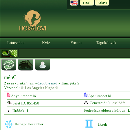
Lónevelde
Kvíz
Fórum
Tagok/lovak
ménC
2 éves
-
Trakehneni -
Csődörcsikó
-
Szín:
fekete
Vérvonal:
♕ Los Angeles Night ♕
Anya: import ló
Apa: import ló
Generáció: 0 -
családfa
Saját ID: 851450
Fedezések ebben a körben:
1
Utódok: 1
Hónap:
December
Ikrek